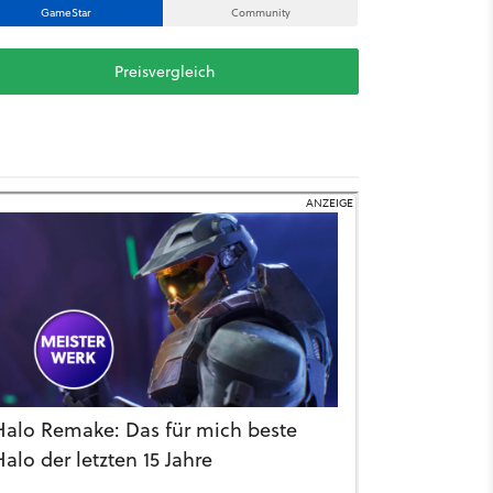
GameStar
Community
Preisvergleich