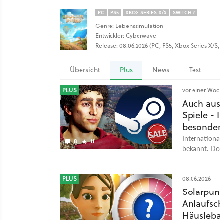
PC
PS5
XBOX SERIES X/S
SWITCH 2
Genre: Lebenssimulation
Entwickler: Cyberwave
Release: 08.06.2026 (PC, PS5, Xbox Series X/S,
Übersicht
Plus
News
Test
PLUS
vor einer Wo
Auch aus
Spiele - 
besonder
International
8
11
bekannt. Doc
Spiele bei u
PLUS
08.06.2026
Solarpunk
Anlaufsch
Häusleba