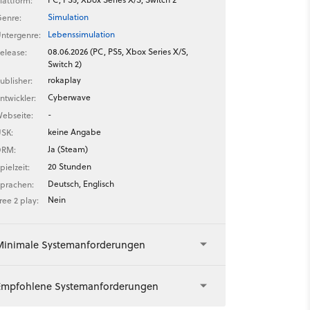
lattform:
Simulation
enre:
Lebenssimulation
ntergenre:
08.06.2026 (PC, PS5, Xbox Series X/S,
elease:
Switch 2)
rokaplay
ublisher:
Cyberwave
ntwickler:
-
ebseite:
keine Angabe
SK:
Ja (Steam)
DRM:
20 Stunden
pielzeit:
Deutsch, Englisch
prachen:
Nein
ree 2 play:
Minimale Systemanforderungen
Empfohlene Systemanforderungen