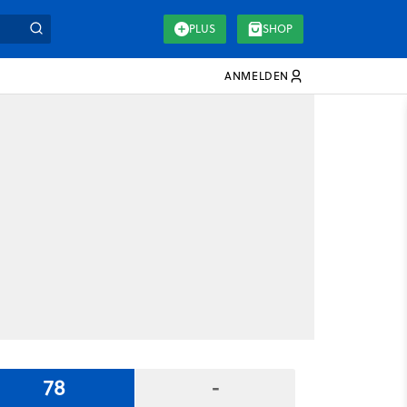
PLUS
SHOP
ANMELDEN
78
-