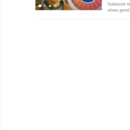
Solarpunk mü
9
13
einem gemüt
schon mit Di