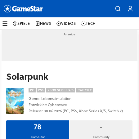
SPIELE
NEWS
VIDEOS
TECH
Solarpunk
PC
PS5
XBOX SERIES X/S
SWITCH 2
Genre: Lebenssimulation
Entwickler: Cyberwave
Release: 08.06.2026 (PC, PS5, Xbox Series X/S, Switch 2)
78
-
GameStar
Community