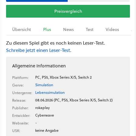
Preisvergleich
Übersicht
Plus
News
Test
Videos
Ar
Zu diesem Spiel gibt es noch keinen Leser-Test.
Schreibe jetzt einen Leser-Test
.
Allgemeine Informationen
PC, PS5, Xbox Series X/S, Switch 2
Plattform:
Simulation
Genre:
Lebenssimulation
Untergenre:
08.06.2026 (PC, PS5, Xbox Series X/S, Switch 2)
Release:
rokaplay
Publisher:
Cyberwave
Entwickler:
-
Webseite:
keine Angabe
USK: