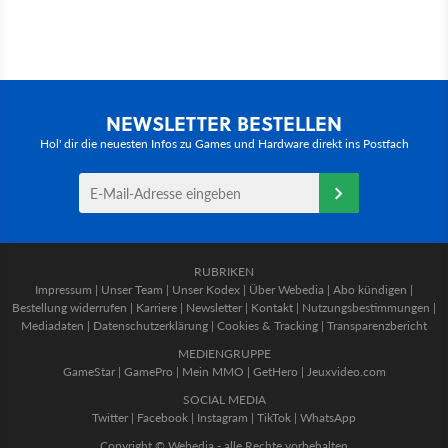
NEWSLETTER BESTELLEN
Hol' dir die neuesten Infos zu Games und Hardware direkt ins Postfach
RUBRIKEN
Impressum
|
Unser Team
|
Unser Kodex
|
Über Webedia
|
Abo kündigen
|
Bestellung widerrufen
|
Karriere
|
Newsletter
|
Kontakt
|
Nutzungsbestimmungen
|
Mediadaten
|
Datenschutzerklärung
|
Cookies & Tracking
|
Transparenzbericht
MEDIENGRUPPE
GameStar
|
GamePro
|
Mein MMO
|
GetHero
|
Jeuxvideo.com
SOCIAL MEDIA
Twitter
|
Facebook
|
Instagram
|
TikTok
|
WhatsApp
Copyright © Webedia - alle Rechte vorbehalten