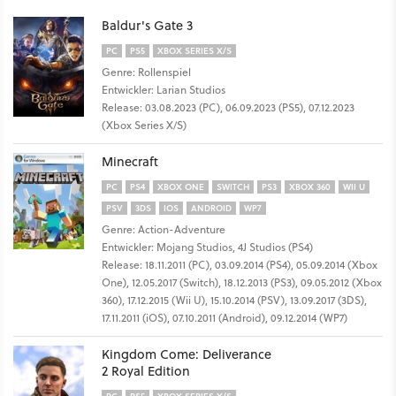
Baldur's Gate 3
PC
PS5
XBOX SERIES X/S
Genre: Rollenspiel
Entwickler: Larian Studios
Release: 03.08.2023 (PC), 06.09.2023 (PS5), 07.12.2023
(Xbox Series X/S)
Minecraft
PC
PS4
XBOX ONE
SWITCH
PS3
XBOX 360
WII U
PSV
3DS
IOS
ANDROID
WP7
Genre: Action-Adventure
Entwickler: Mojang Studios, 4J Studios (PS4)
Release: 18.11.2011 (PC), 03.09.2014 (PS4), 05.09.2014 (Xbox
One), 12.05.2017 (Switch), 18.12.2013 (PS3), 09.05.2012 (Xbox
360), 17.12.2015 (Wii U), 15.10.2014 (PSV), 13.09.2017 (3DS),
17.11.2011 (iOS), 07.10.2011 (Android), 09.12.2014 (WP7)
Kingdom Come: Deliverance
2 Royal Edition
PC
PS5
XBOX SERIES X/S