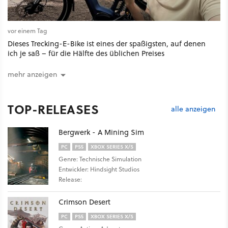
vor einem Tag
Dieses Trecking-E-Bike ist eines der spaßigsten, auf denen
ich je saß – für die Hälfte des üblichen Preises
mehr anzeigen
TOP-RELEASES
alle anzeigen
Bergwerk - A Mining Sim
PC
PS5
XBOX SERIES X/S
Genre: Technische Simulation
Entwickler: Hindsight Studios
Release:
Crimson Desert
PC
PS5
XBOX SERIES X/S