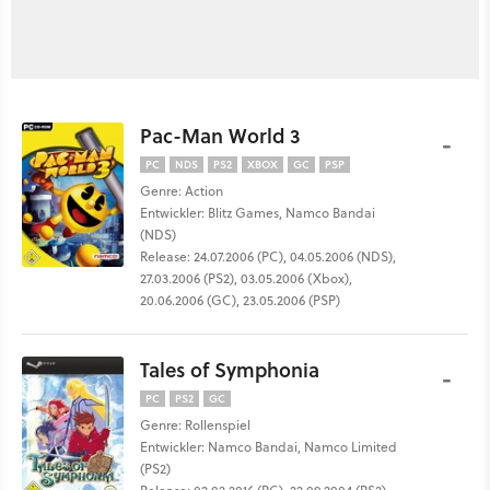
Pac-Man World 3
-
PC
NDS
PS2
XBOX
GC
PSP
Genre: Action
Entwickler: Blitz Games, Namco Bandai
(NDS)
Release: 24.07.2006 (PC), 04.05.2006 (NDS),
27.03.2006 (PS2), 03.05.2006 (Xbox),
20.06.2006 (GC), 23.05.2006 (PSP)
Tales of Symphonia
-
PC
PS2
GC
Genre: Rollenspiel
Entwickler: Namco Bandai, Namco Limited
(PS2)