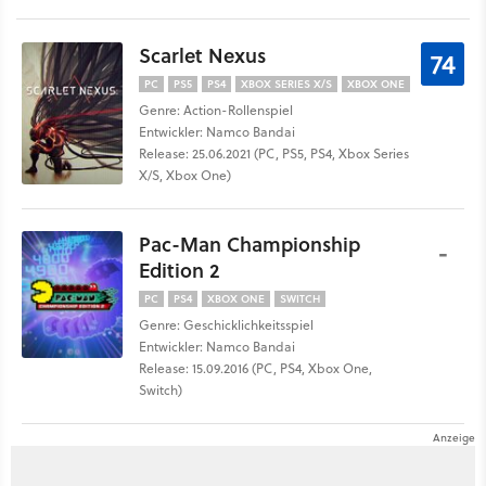
Scarlet Nexus
74
PC
PS5
PS4
XBOX SERIES X/S
XBOX ONE
Genre: Action-Rollenspiel
Entwickler: Namco Bandai
Release: 25.06.2021 (PC, PS5, PS4, Xbox Series
X/S, Xbox One)
Pac-Man Championship
-
Edition 2
PC
PS4
XBOX ONE
SWITCH
Genre: Geschicklichkeitsspiel
Entwickler: Namco Bandai
Release: 15.09.2016 (PC, PS4, Xbox One,
Switch)