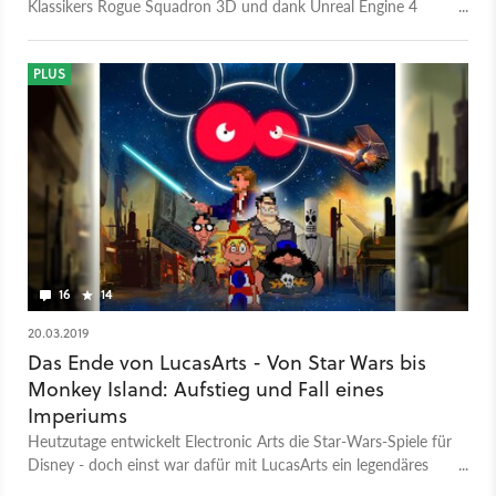
Klassikers Rogue Squadron 3D und dank Unreal Engine 4
sehen die X-Wing-Flüge darin verblüffend gut aus.
PLUS
16
14
20.03.2019
Das Ende von LucasArts - Von Star Wars bis
Monkey Island: Aufstieg und Fall eines
Imperiums
Heutzutage entwickelt Electronic Arts die Star-Wars-Spiele für
Disney - doch einst war dafür mit LucasArts ein legendäres
Studio verantwortlich. Doch bevor es zum Lichtschwert-