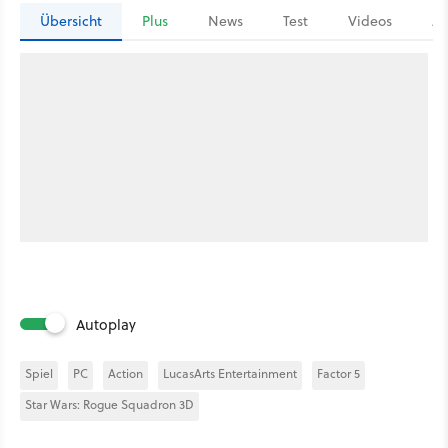
Übersicht
Plus
News
Test
Videos
Ar
Autoplay
Spiel
PC
Action
LucasArts Entertainment
Factor 5
Star Wars: Rogue Squadron 3D