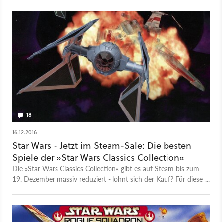
Lizenzverwurster wurde, machte sich das ehemalige Lucasfilm
Games mit Adventure-Klassikern einen Namen. Wir blicken
auf Werde- und Untergang zurück. Und erklären, warum wir
LucasArts vermissen.
18
16.12.2016
Star Wars - Jetzt im Steam-Sale: Die besten
Spiele der »Star Wars Classics Collection«
Die »Star Wars Classics Collection« gibt es auf Steam bis zum
19. Dezember massiv reduziert - lohnt sich der Kauf? Für diese
Highlights ganz bestimmt!