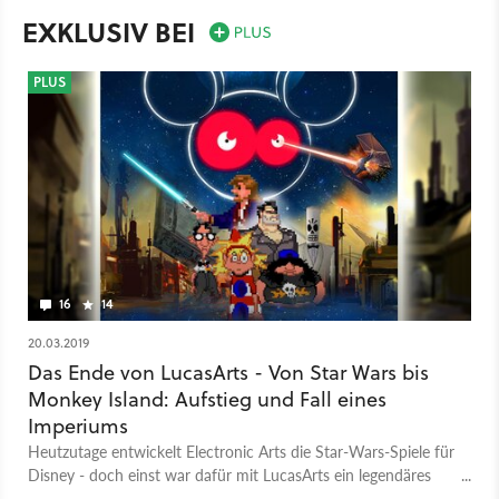
EXKLUSIV BEI
PLUS
16
14
20.03.2019
Das Ende von LucasArts - Von Star Wars bis
Monkey Island: Aufstieg und Fall eines
Imperiums
Heutzutage entwickelt Electronic Arts die Star-Wars-Spiele für
Disney - doch einst war dafür mit LucasArts ein legendäres
Studio verantwortlich. Doch bevor es zum Lichtschwert-