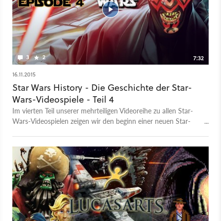
3
2
7:32
16.11.2015
Star Wars History - Die Geschichte der Star-
Wars-Videospiele - Teil 4
Im vierten Teil unserer mehrteiligen Videoreihe zu allen Star-
Wars-Videospielen zeigen wir den beginn einer neuen Star-
Wars-Zeitrechnung. In Folge 4: Droidworks, Rebellion, Rogue
Squadron, X-Wing Alliance, Episode 1: The Phantom Menace,
Racer, Gungang Frontier uvm.