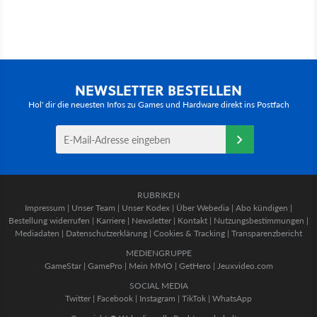
NEWSLETTER BESTELLEN
Hol' dir die neuesten Infos zu Games und Hardware direkt ins Postfach
RUBRIKEN
Impressum
|
Unser Team
|
Unser Kodex
|
Über Webedia
|
Abo kündigen
|
Bestellung widerrufen
|
Karriere
|
Newsletter
|
Kontakt
|
Nutzungsbestimmungen
|
Mediadaten
|
Datenschutzerklärung
|
Cookies & Tracking
|
Transparenzbericht
MEDIENGRUPPE
GameStar
|
GamePro
|
Mein MMO
|
GetHero
|
Jeuxvideo.com
SOCIAL MEDIA
Twitter
|
Facebook
|
Instagram
|
TikTok
|
WhatsApp