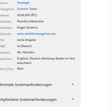
Strategie
enre:
Echtzeit-Taktik
ntergenre:
23.05.2017 (PC)
elease:
Paradox Interactive
ublisher:
Eugen Systems
ntwickler:
www.steeldivisiongame.com
ebseite:
keine Angabe
SK:
Ja (Steam)
DRM:
40+ Stunden
pielzeit:
Englisch, Deutsch (Achtung: Kasten im Test
prachen:
beachten)
Nein
ree 2 play:
Minimale Systemanforderungen
Empfohlene Systemanforderungen