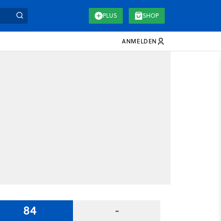
PLUS
SHOP
ANMELDEN
84
-