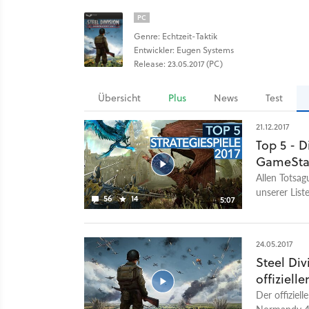
PC
Genre: Echtzeit-Taktik
Entwickler: Eugen Systems
Release: 23.05.2017 (PC)
Übersicht
Plus
News
Test
21.12.2017
Top 5 - D
GameSta
Allen Totsag
unserer List
56
14
5:07
Echtzeit-Zun
vollends. Z
viele alte M
24.05.2017
Erfolg verbu
Steel Di
freuen konnt
offiziell
Schlachten, 
erwies sich 
Der offiziell
Ausbeute in 
Normandy 44 