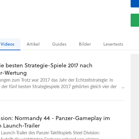
Videos
Artikel
Guides
Bilder
Lesertests
ie besten Strategie-Spiele 2017 nach
r-Wertung
ungen zum Trotz war 2017 das Jahr der Echtzeitstrategie: In
e der fünf besten Strategiespiele 2017 gehörten gleich vier der
ft an. Und trotzdem gelang die Rückkehr des RTS nicht
war kehrten mit Spielen wie Dawn of War 3 und Halo Wars 2
arken zurück, aber keine konnte einen richtigen Blockbuster-
chen. Dennoch gab es viel, über das sich Strategen 2017
vision: Normandy 44 - Panzer-Gameplay im
en. Total War: Warhammer 2 lieferte die besten Fantasy-
en Launch-Trailer
die wir je gespielt haben, und Steel Division: Normandy 44
als Geheimtipp für Profi-Feldherren. Für Rundentaktiker fiel die
e Launch-Trailer des Panzer-Taktikspiels Steel Division:
Sachen Quantität etwas magerer aus, ihr größtes Highlight
stellt die wichtigsten Features anhand von einigen