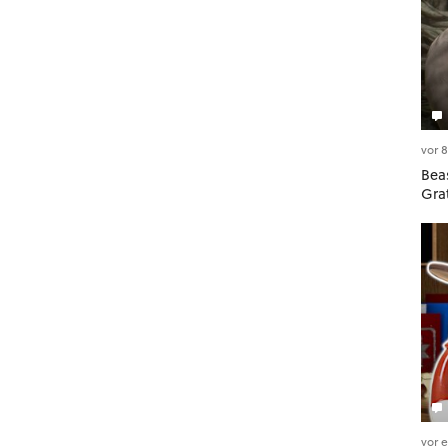
vor 
Beas
Gra
vor 