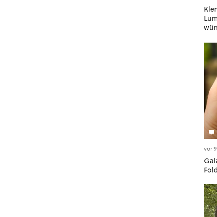
Kle
Lumi
wün
geh
vor 
Gala
Fol