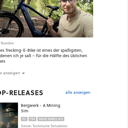
1
5 Stunden
es Trecking-E-Bike ist eines der spaßigsten,
denen ich je saß – für die Hälfte des üblichen
ses
r anzeigen
OP-RELEASES
alle anzeigen
Bergwerk - A Mining
Sim
PC
PS5
XBOX SERIES X/S
Genre: Technische Simulation