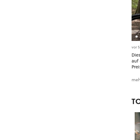
vor 
Dies
auf 
Prei
meh
T