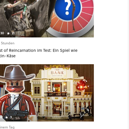
30
21
8 Stunden
t of Reincarnation im Test: Ein Spiel wie
tin-Käse
6
3
einem Tag