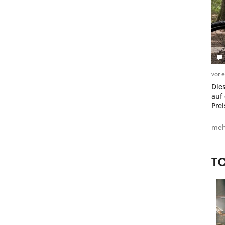
vor 
Dies
auf 
Prei
meh
T