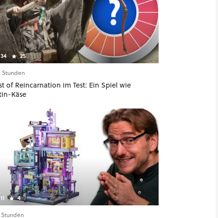
34
25
11 Stunden
t of Reincarnation im Test: Ein Spiel wie
tin-Käse
11
4
4 Stunden