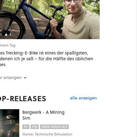
1
1
einem Tag
es Trecking-E-Bike ist eines der spaßigsten,
denen ich je saß – für die Hälfte des üblichen
ses
r anzeigen
OP-RELEASES
alle anzeigen
Bergwerk - A Mining
Sim
PC
PS5
XBOX SERIES X/S
Genre: Technische Simulation