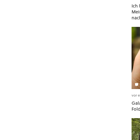
Ich
Mein
nac
vor 
Gala
Fol