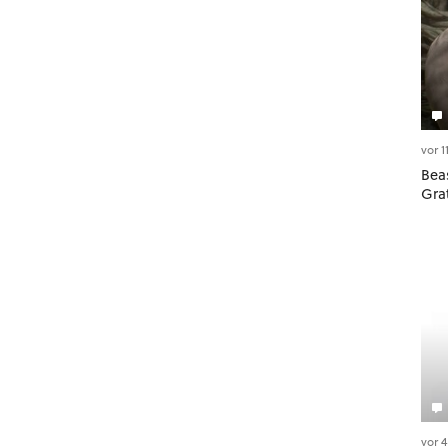
vor 
Beas
Gra
vor 