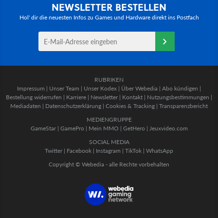
NEWSLETTER BESTELLEN
Hol' dir die neuesten Infos zu Games und Hardware direkt ins Postfach
RUBRIKEN
Impressum
|
Unser Team
|
Unser Kodex
|
Über Webedia
|
Abo kündigen
|
Bestellung widerrufen
|
Karriere
|
Newsletter
|
Kontakt
|
Nutzungsbestimmungen
|
Mediadaten
|
Datenschutzerklärung
|
Cookies & Tracking
|
Transparenzbericht
MEDIENGRUPPE
GameStar
|
GamePro
|
Mein MMO
|
GetHero
|
Jeuxvideo.com
SOCIAL MEDIA
Twitter
|
Facebook
|
Instagram
|
TikTok
|
WhatsApp
Copyright © Webedia - alle Rechte vorbehalten