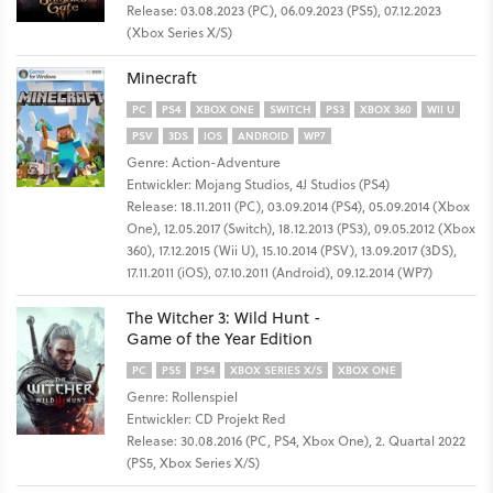
Release: 03.08.2023 (PC), 06.09.2023 (PS5), 07.12.2023
(Xbox Series X/S)
Minecraft
PC
PS4
XBOX ONE
SWITCH
PS3
XBOX 360
WII U
PSV
3DS
IOS
ANDROID
WP7
Genre: Action-Adventure
Entwickler: Mojang Studios, 4J Studios (PS4)
Release: 18.11.2011 (PC), 03.09.2014 (PS4), 05.09.2014 (Xbox
One), 12.05.2017 (Switch), 18.12.2013 (PS3), 09.05.2012 (Xbox
360), 17.12.2015 (Wii U), 15.10.2014 (PSV), 13.09.2017 (3DS),
17.11.2011 (iOS), 07.10.2011 (Android), 09.12.2014 (WP7)
The Witcher 3: Wild Hunt -
Game of the Year Edition
PC
PS5
PS4
XBOX SERIES X/S
XBOX ONE
Genre: Rollenspiel
Entwickler: CD Projekt Red
Release: 30.08.2016 (PC, PS4, Xbox One), 2. Quartal 2022
(PS5, Xbox Series X/S)