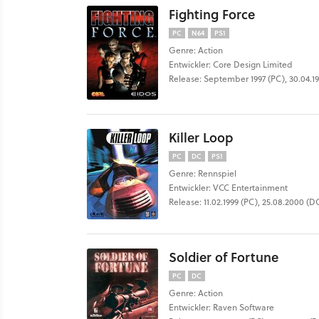
Fighting Force
PC
N64
PS1
Genre: Action
Entwickler: Core Design Limited
Release: September 1997 (PC), 30.04.199
Killer Loop
PC
DC
PS1
Genre: Rennspiel
Entwickler: VCC Entertainment
Release: 11.02.1999 (PC), 25.08.2000 (DC
Soldier of Fortune
PC
DC
Genre: Action
Entwickler: Raven Software