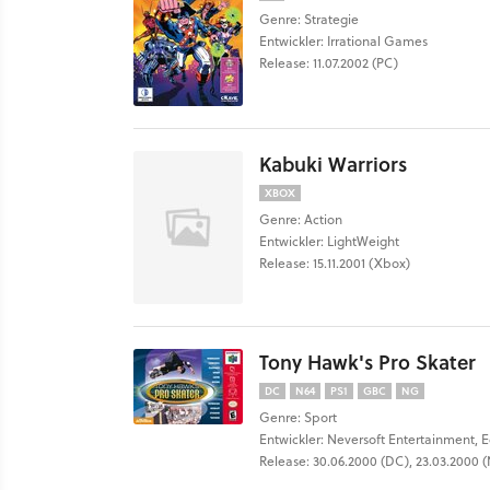
Genre: Strategie
Entwickler: Irrational Games
Release: 11.07.2002 (PC)
Kabuki Warriors
XBOX
Genre: Action
Entwickler: LightWeight
Release: 15.11.2001 (Xbox)
Tony Hawk's Pro Skater
DC
N64
PS1
GBC
NG
Genre: Sport
Entwickler: Neversoft Entertainment, E
Release: 30.06.2000 (DC), 23.03.2000 (N