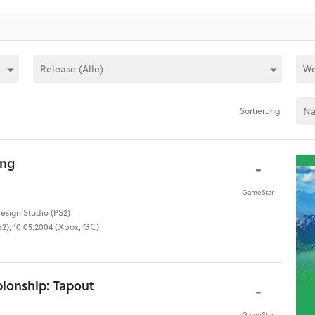
Sortierung:
ing
-
GameStar
esign Studio (PS2)
PS2), 10.05.2004 (Xbox, GC)
ionship: Tapout
-
GameStar