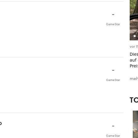
-
GameStar
vor 
Dies
auf 
Prei
-
meh
GameStar
T
o
-
GameStar