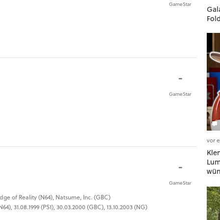
GameStar
Gala
Fol
-
GameStar
vor 
Kle
Lumi
-
wün
geh
GameStar
dge of Reality (N64), Natsume, Inc. (GBC)
64), 31.08.1999 (PS1), 30.03.2000 (GBC), 13.10.2003 (NG)