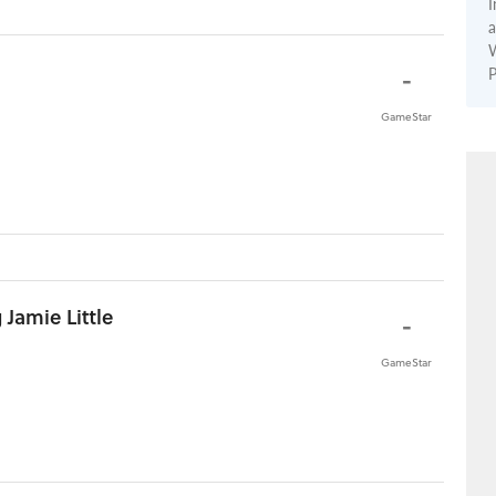
I
a
W
-
P
GameStar
Jamie Little
-
GameStar