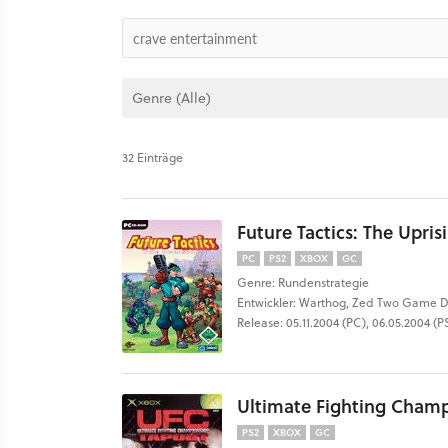
32 Einträge
Future Tactics: The Upris
PC
PS2
XBOX
GC
Genre: Rundenstrategie
Entwickler: Warthog, Zed Two Game D
Release: 05.11.2004 (PC), 06.05.2004 (
Ultimate Fighting Champ
PS2
XBOX
GC