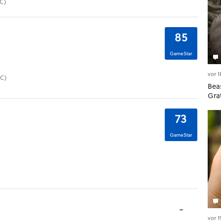
DC)
85
GameStar
vor 
DC)
Beas
Gra
73
GameStar
-
vor 