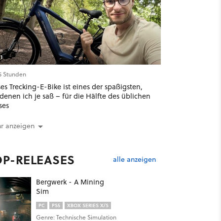
1
15 Stunden
es Trecking-E-Bike ist eines der spaßigsten,
denen ich je saß – für die Hälfte des üblichen
ses
r anzeigen
OP-RELEASES
alle anzeigen
Bergwerk - A Mining
Sim
PC
PS5
XBOX SERIES X/S
Genre: Technische Simulation