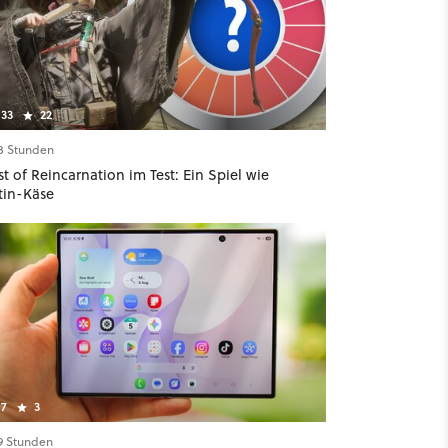
33
22
18 Stunden
t of Reincarnation im Test: Ein Spiel wie
tin-Käse
7
3
19 Stunden