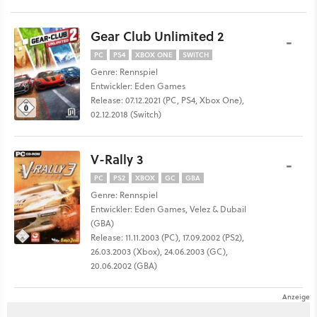
Gear Club Unlimited 2
-
PC
PS4
XBOX ONE
SWITCH
Genre: Rennspiel
Entwickler: Eden Games
Release: 07.12.2021 (PC, PS4, Xbox One),
02.12.2018 (Switch)
V-Rally 3
-
PC
PS2
XBOX
GC
GBA
Genre: Rennspiel
Entwickler: Eden Games, Velez & Dubail
(GBA)
Release: 11.11.2003 (PC), 17.09.2002 (PS2),
26.03.2003 (Xbox), 24.06.2003 (GC),
20.06.2002 (GBA)