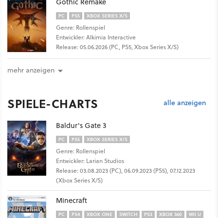
Gothic Remake
PC
PS5
XBOX SERIES X/S
Genre: Rollenspiel
Entwickler: Alkimia Interactive
Release: 05.06.2026 (PC, PS5, Xbox Series X/S)
mehr anzeigen
SPIELE-CHARTS
alle anzeigen
Baldur's Gate 3
PC
PS5
XBOX SERIES X/S
Genre: Rollenspiel
Entwickler: Larian Studios
Release: 03.08.2023 (PC), 06.09.2023 (PS5), 07.12.2023
(Xbox Series X/S)
Minecraft
PC
PS4
XBOX ONE
SWITCH
PS3
XBOX 360
WII U