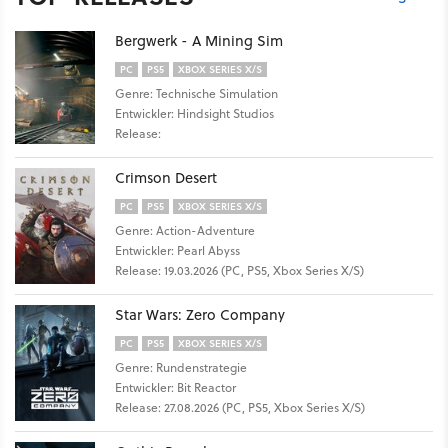
Bergwerk - A Mining Sim
PC
PS5
XBOX SERIES X/S
Genre: Technische Simulation
Entwickler: Hindsight Studios
Release:
Crimson Desert
PC
PS5
XBOX SERIES X/S
Genre: Action-Adventure
Entwickler: Pearl Abyss
Release: 19.03.2026 (PC, PS5, Xbox Series X/S)
Star Wars: Zero Company
PC
PS5
XBOX SERIES X/S
Genre: Rundenstrategie
Entwickler: Bit Reactor
Release: 27.08.2026 (PC, PS5, Xbox Series X/S)