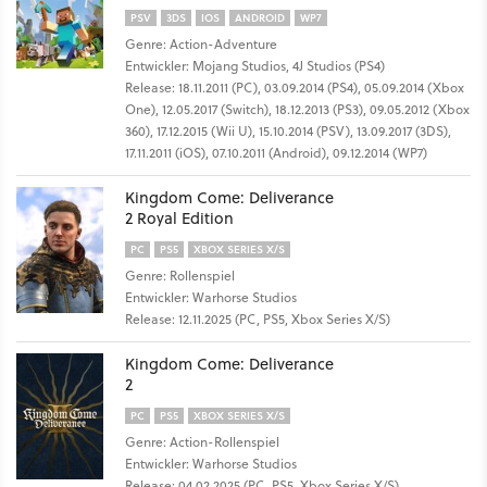
PSV
3DS
IOS
ANDROID
WP7
Genre: Action-Adventure
Entwickler: Mojang Studios, 4J Studios (PS4)
Release: 18.11.2011 (PC), 03.09.2014 (PS4), 05.09.2014 (Xbox
One), 12.05.2017 (Switch), 18.12.2013 (PS3), 09.05.2012 (Xbox
360), 17.12.2015 (Wii U), 15.10.2014 (PSV), 13.09.2017 (3DS),
17.11.2011 (iOS), 07.10.2011 (Android), 09.12.2014 (WP7)
Kingdom Come: Deliverance
2 Royal Edition
PC
PS5
XBOX SERIES X/S
Genre: Rollenspiel
Entwickler: Warhorse Studios
Release: 12.11.2025 (PC, PS5, Xbox Series X/S)
Kingdom Come: Deliverance
2
PC
PS5
XBOX SERIES X/S
Genre: Action-Rollenspiel
Entwickler: Warhorse Studios
Release: 04.02.2025 (PC, PS5, Xbox Series X/S)