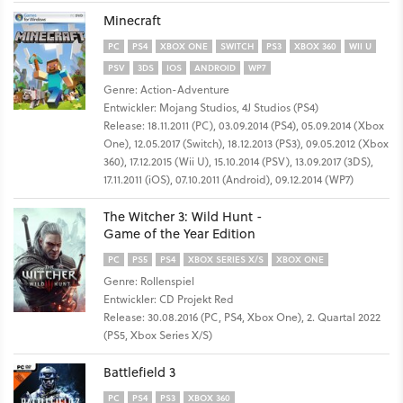
Minecraft
PC
PS4
XBOX ONE
SWITCH
PS3
XBOX 360
WII U
PSV
3DS
IOS
ANDROID
WP7
Genre: Action-Adventure
Entwickler: Mojang Studios, 4J Studios (PS4)
Release: 18.11.2011 (PC), 03.09.2014 (PS4), 05.09.2014 (Xbox
One), 12.05.2017 (Switch), 18.12.2013 (PS3), 09.05.2012 (Xbox
360), 17.12.2015 (Wii U), 15.10.2014 (PSV), 13.09.2017 (3DS),
17.11.2011 (iOS), 07.10.2011 (Android), 09.12.2014 (WP7)
The Witcher 3: Wild Hunt -
Game of the Year Edition
PC
PS5
PS4
XBOX SERIES X/S
XBOX ONE
Genre: Rollenspiel
Entwickler: CD Projekt Red
Release: 30.08.2016 (PC, PS4, Xbox One), 2. Quartal 2022
(PS5, Xbox Series X/S)
Battlefield 3
PC
PS4
PS3
XBOX 360