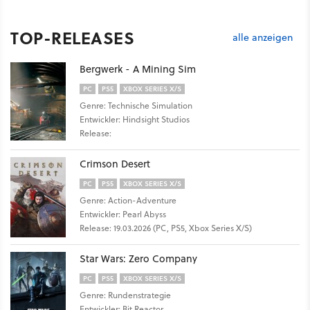
TOP-RELEASES
alle anzeigen
Bergwerk - A Mining Sim
PC
PS5
XBOX SERIES X/S
Genre: Technische Simulation
Entwickler: Hindsight Studios
Release:
Crimson Desert
PC
PS5
XBOX SERIES X/S
Genre: Action-Adventure
Entwickler: Pearl Abyss
Release: 19.03.2026 (PC, PS5, Xbox Series X/S)
Star Wars: Zero Company
PC
PS5
XBOX SERIES X/S
Genre: Rundenstrategie
Entwickler: Bit Reactor