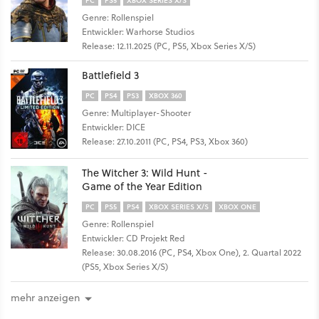
Genre: Rollenspiel
Entwickler: Warhorse Studios
Release: 12.11.2025 (PC, PS5, Xbox Series X/S)
Battlefield 3
PC
PS4
PS3
XBOX 360
Genre: Multiplayer-Shooter
Entwickler: DICE
Release: 27.10.2011 (PC, PS4, PS3, Xbox 360)
The Witcher 3: Wild Hunt -
Game of the Year Edition
PC
PS5
PS4
XBOX SERIES X/S
XBOX ONE
Genre: Rollenspiel
Entwickler: CD Projekt Red
Release: 30.08.2016 (PC, PS4, Xbox One), 2. Quartal 2022
(PS5, Xbox Series X/S)
mehr anzeigen