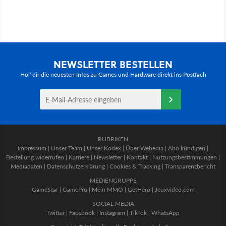
NEWSLETTER BESTELLEN
Hol' dir die neuesten Infos zu Games und Hardware direkt ins Postfach
RUBRIKEN
Impressum
|
Unser Team
|
Unser Kodex
|
Über Webedia
|
Abo kündigen
|
Bestellung widerrufen
|
Karriere
|
Newsletter
|
Kontakt
|
Nutzungsbestimmungen
|
Mediadaten
|
Datenschutzerklärung
|
Cookies & Tracking
|
Transparenzbericht
MEDIENGRUPPE
GameStar
|
GamePro
|
Mein MMO
|
GetHero
|
Jeuxvideo.com
SOCIAL MEDIA
Twitter
|
Facebook
|
Instagram
|
TikTok
|
WhatsApp