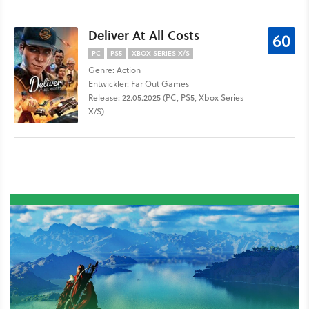
Deliver At All Costs
60
PC
PS5
XBOX SERIES X/S
Genre: Action
Entwickler: Far Out Games
Release: 22.05.2025 (PC, PS5, Xbox Series
X/S)