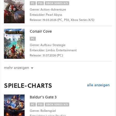
PC
PS5
XBOX SERIES X/S
Genre: Action-Adventure
Entwickler: Pearl Abyss
Release: 19.03.2026 (PC, PS5, Xbox Series X/S)
Corsair Cove
PC
Genre: Aufbau-Strategie
Entwickler: Limbic Entertainment
Release: 31.07.2026 (PC)
mehr anzeigen
SPIELE-CHARTS
alle anzeigen
Baldur's Gate 3
PC
PS5
XBOX SERIES X/S
Genre: Rollenspiel
Entwickler: Larian Studios