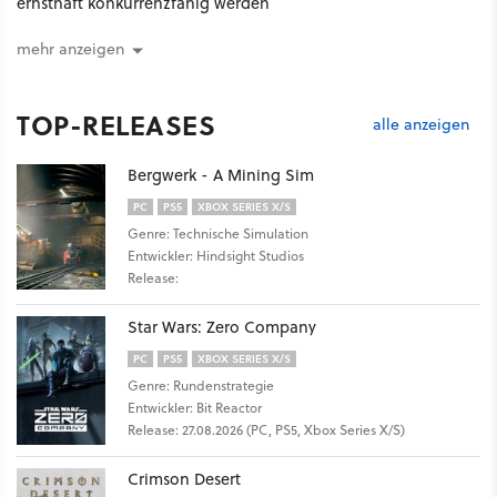
ernsthaft konkurrenzfähig werden
mehr anzeigen
TOP-RELEASES
alle anzeigen
Bergwerk - A Mining Sim
PC
PS5
XBOX SERIES X/S
Genre: Technische Simulation
Entwickler: Hindsight Studios
Release:
Star Wars: Zero Company
PC
PS5
XBOX SERIES X/S
Genre: Rundenstrategie
Entwickler: Bit Reactor
Release: 27.08.2026 (PC, PS5, Xbox Series X/S)
Crimson Desert