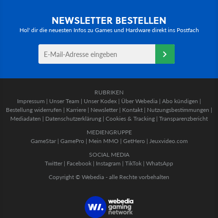
NEWSLETTER BESTELLEN
Hol' dir die neuesten Infos zu Games und Hardware direkt ins Postfach
RUBRIKEN
Impressum
|
Unser Team
|
Unser Kodex
|
Über Webedia
|
Abo kündigen
|
Bestellung widerrufen
|
Karriere
|
Newsletter
|
Kontakt
|
Nutzungsbestimmungen
|
Mediadaten
|
Datenschutzerklärung
|
Cookies & Tracking
|
Transparenzbericht
MEDIENGRUPPE
GameStar
|
GamePro
|
Mein MMO
|
GetHero
|
Jeuxvideo.com
SOCIAL MEDIA
Twitter
|
Facebook
|
Instagram
|
TikTok
|
WhatsApp
Copyright © Webedia - alle Rechte vorbehalten