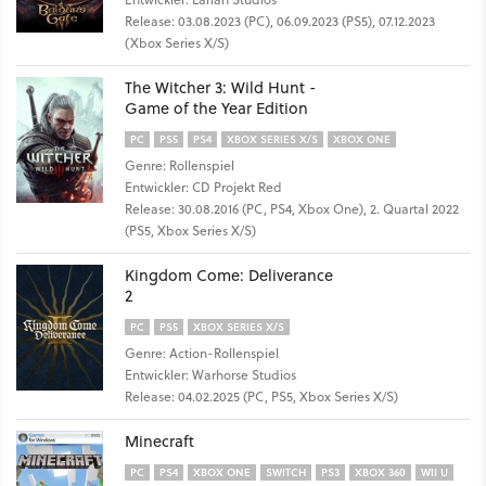
Release: 03.08.2023 (PC), 06.09.2023 (PS5), 07.12.2023
(Xbox Series X/S)
The Witcher 3: Wild Hunt -
Game of the Year Edition
PC
PS5
PS4
XBOX SERIES X/S
XBOX ONE
Genre: Rollenspiel
Entwickler: CD Projekt Red
Release: 30.08.2016 (PC, PS4, Xbox One), 2. Quartal 2022
(PS5, Xbox Series X/S)
Kingdom Come: Deliverance
2
PC
PS5
XBOX SERIES X/S
Genre: Action-Rollenspiel
Entwickler: Warhorse Studios
Release: 04.02.2025 (PC, PS5, Xbox Series X/S)
Minecraft
PC
PS4
XBOX ONE
SWITCH
PS3
XBOX 360
WII U