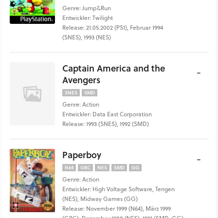
Genre: Jump&Run
Entwickler: Twilight
Release: 21.05.2002 (PS1), Februar 1994
(SNES), 1993 (NES)
Captain America and the
-
Avengers
SNES
SMD
Genre: Action
Entwickler: Data East Corporation
Release: 1993 (SNES), 1992 (SMD)
Paperboy
-
N64
GBC
NES
SMD
GG
Genre: Action
Entwickler: High Voltage Software, Tengen
(NES), Midway Games (GG)
Release: November 1999 (N64), März 1999