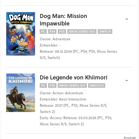
Dog Man: Mission
-
Impawsible
PC
PS4
PS5
XBOX SERIES X/S
SWITCH
Genre: Adventure
Entwickler: -
Release: 06.12.2024 (PC, PS4, PS5, Xbox Series
X/S, Switch)
Die Legende von Khiimori
-
PC
PS5
XBOX SERIES X/S
SWITCH 2
Genre: Action-Adventure
Entwickler: Aesir Interactive
Release: 2027 (PC, PS5, Xbox Series X/S,
Switch 2)
Early-Access-Release: 03.03.2026 (PC, PS5,
Xbox Series X/S, Switch 2)