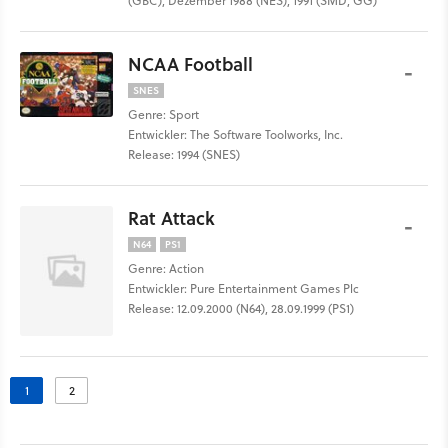
(GBC), Dezember 1988 (NES), 1991 (SMD, GG)
NCAA Football
-
SNES
Genre: Sport
Entwickler: The Software Toolworks, Inc.
Release: 1994 (SNES)
Rat Attack
-
N64
PS1
Genre: Action
Entwickler: Pure Entertainment Games Plc
Release: 12.09.2000 (N64), 28.09.1999 (PS1)
1
2