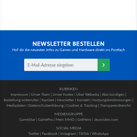
NEWSLETTER BESTELLEN
Hol' dir die neuesten Infos zu Games und Hardware direkt ins Postfach
RUBRIKEN
Impressum
|
Unser Team
|
Unser Kodex
|
Über Webedia
|
Abo kündigen
|
Bestellung widerrufen
|
Karriere
|
Newsletter
|
Kontakt
|
Nutzungsbestimmungen
|
Mediadaten
|
Datenschutzerklärung
|
Cookies & Tracking
|
Transparenzbericht
MEDIENGRUPPE
GameStar
|
GamePro
|
Mein MMO
|
GetHero
|
Jeuxvideo.com
SOCIAL MEDIA
Twitter
|
Facebook
|
Instagram
|
TikTok
|
WhatsApp