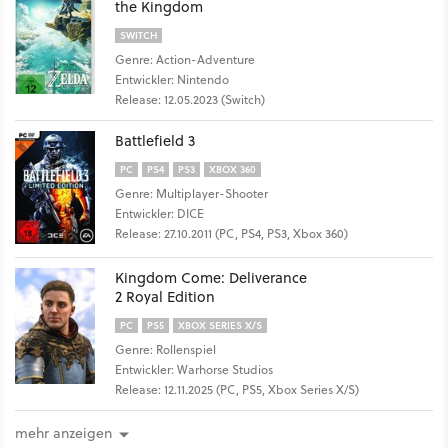
the Kingdom
SWITCH
Genre: Action-Adventure
Entwickler: Nintendo
Release: 12.05.2023 (Switch)
Battlefield 3
PC
PS4
PS3
XBOX 360
Genre: Multiplayer-Shooter
Entwickler: DICE
Release: 27.10.2011 (PC, PS4, PS3, Xbox 360)
Kingdom Come: Deliverance
2 Royal Edition
PC
PS5
XBOX SERIES X/S
Genre: Rollenspiel
Entwickler: Warhorse Studios
Release: 12.11.2025 (PC, PS5, Xbox Series X/S)
mehr anzeigen