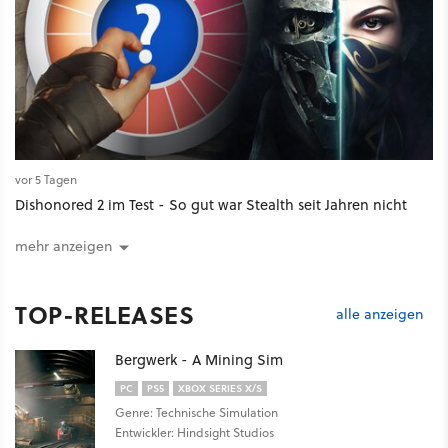
vor 5 Tagen
Dishonored 2 im Test - So gut war Stealth seit Jahren nicht
mehr anzeigen
TOP-RELEASES
alle anzeigen
Bergwerk - A Mining Sim
PC
PS5
XBOX SERIES X/S
Genre: Technische Simulation
Entwickler: Hindsight Studios