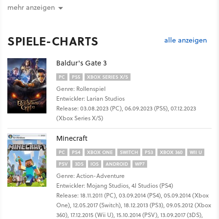
mehr anzeigen
SPIELE-CHARTS
alle anzeigen
Baldur's Gate 3
PC
PS5
XBOX SERIES X/S
Genre: Rollenspiel
Entwickler: Larian Studios
Release: 03.08.2023 (PC), 06.09.2023 (PS5), 07.12.2023
(Xbox Series X/S)
Minecraft
PC
PS4
XBOX ONE
SWITCH
PS3
XBOX 360
WII U
PSV
3DS
IOS
ANDROID
WP7
Genre: Action-Adventure
Entwickler: Mojang Studios, 4J Studios (PS4)
Release: 18.11.2011 (PC), 03.09.2014 (PS4), 05.09.2014 (Xbox
One), 12.05.2017 (Switch), 18.12.2013 (PS3), 09.05.2012 (Xbox
360), 17.12.2015 (Wii U), 15.10.2014 (PSV), 13.09.2017 (3DS),