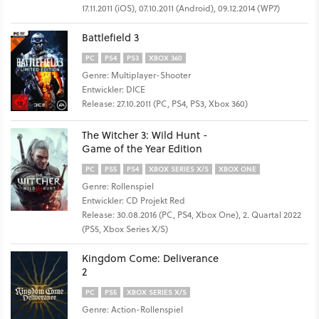
17.11.2011 (iOS), 07.10.2011 (Android), 09.12.2014 (WP7)
Battlefield 3
PC
PS4
PS3
XBOX 360
Genre: Multiplayer-Shooter
Entwickler: DICE
Release: 27.10.2011 (PC, PS4, PS3, Xbox 360)
The Witcher 3: Wild Hunt -
Game of the Year Edition
PC
PS5
PS4
XBOX SERIES X/S
XBOX ONE
Genre: Rollenspiel
Entwickler: CD Projekt Red
Release: 30.08.2016 (PC, PS4, Xbox One), 2. Quartal 2022
(PS5, Xbox Series X/S)
Kingdom Come: Deliverance
2
PC
PS5
XBOX SERIES X/S
Genre: Action-Rollenspiel