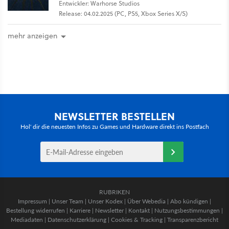
Entwickler: Warhorse Studios
Release: 04.02.2025 (PC, PS5, Xbox Series X/S)
mehr anzeigen
NEWSLETTER BESTELLEN
Hol' dir die neuesten Infos zu Games und Hardware direkt ins Postfach
RUBRIKEN
Impressum
|
Unser Team
|
Unser Kodex
|
Über Webedia
|
Abo kündigen
|
Bestellung widerrufen
|
Karriere
|
Newsletter
|
Kontakt
|
Nutzungsbestimmungen
|
Mediadaten
|
Datenschutzerklärung
|
Cookies & Tracking
|
Transparenzbericht