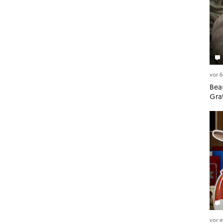
vor 
Beas
Gra
vor 