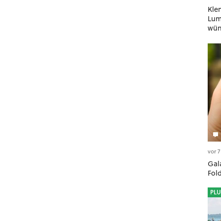
Kle
Lumi
wün
geh
vor 
Gala
Fol
PLU