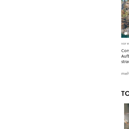
vor 
Cors
Auf
stra
meh
T