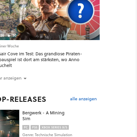
26
50
einer Woche
air Cove im Test: Das grandiose Piraten-
bauspiel ist dort am stärksten, wo Anno
uchelt
r anzeigen
OP-RELEASES
alle anzeigen
Bergwerk - A Mining
Sim
PC
PS5
XBOX SERIES X/S
Genre: Technische Simulation