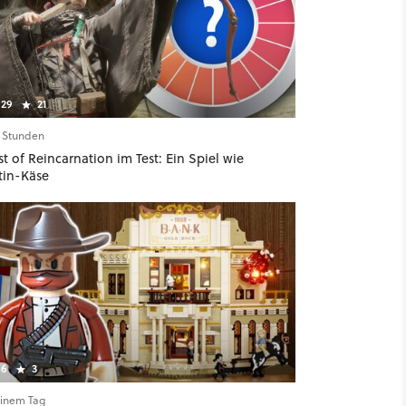
29
21
6 Stunden
t of Reincarnation im Test: Ein Spiel wie
tin-Käse
6
3
einem Tag