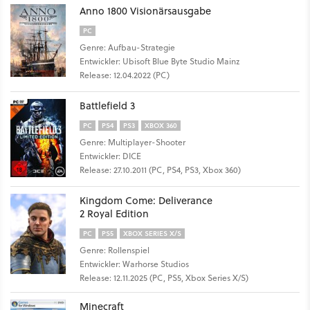
Anno 1800 Visionärsausgabe
PC
Genre: Aufbau-Strategie
Entwickler: Ubisoft Blue Byte Studio Mainz
Release: 12.04.2022 (PC)
Battlefield 3
PC
PS4
PS3
XBOX 360
Genre: Multiplayer-Shooter
Entwickler: DICE
Release: 27.10.2011 (PC, PS4, PS3, Xbox 360)
Kingdom Come: Deliverance
2 Royal Edition
PC
PS5
XBOX SERIES X/S
Genre: Rollenspiel
Entwickler: Warhorse Studios
Release: 12.11.2025 (PC, PS5, Xbox Series X/S)
Minecraft