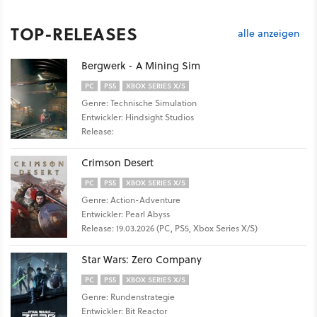
TOP-RELEASES
alle anzeigen
Bergwerk - A Mining Sim
PC
PS5
XBOX SERIES X/S
Genre: Technische Simulation
Entwickler: Hindsight Studios
Release:
Crimson Desert
PC
PS5
XBOX SERIES X/S
Genre: Action-Adventure
Entwickler: Pearl Abyss
Release: 19.03.2026 (PC, PS5, Xbox Series X/S)
Star Wars: Zero Company
PC
PS5
XBOX SERIES X/S
Genre: Rundenstrategie
Entwickler: Bit Reactor