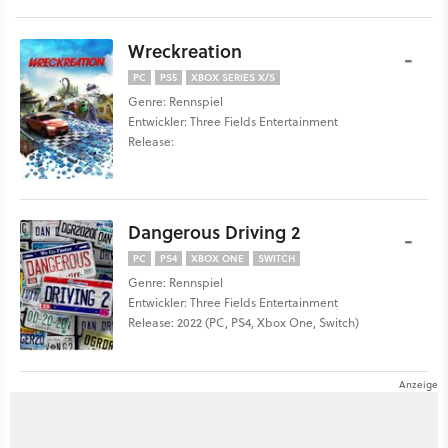
Wreckreation
-
PC
PS5
XBOX SERIES X/S
Genre: Rennspiel
Entwickler: Three Fields Entertainment
Release:
Dangerous Driving 2
-
PC
PS4
XBOX ONE
SWITCH
Genre: Rennspiel
Entwickler: Three Fields Entertainment
Release: 2022 (PC, PS4, Xbox One, Switch)