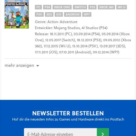
PC
PS4
XBOX ONE
SWITCH
PS3
XBOX 360
WII U
PSV
3DS
IOS
ANDROID
WP7
Genre: Action-Adventure
Entwickler: Mojang Studios, 4J Studios (PS4)
Release: 18.11.2011 (PC), 03.09.2014 (PS4), 05.09.2014 (Xbox
One), 12.05.2017 (Switch), 18.12.2013 (PS3), 09.05.2012 (Xbox
360), 17.12.2015 (Wii U), 15.10.2014 (PSV), 13.09.2017 (3DS),
17.11.2011 (iOS), 07.10.2011 (Android), 09.12.2014 (WP7)
mehr anzeigen
NEWSLETTER BESTELLEN
Hol' dir die neuesten Infos zu Games und Hardware direkt ins Postfach