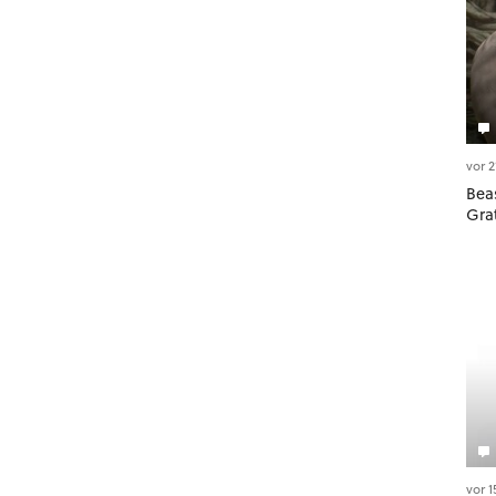
vor 
Beas
Gra
vor 