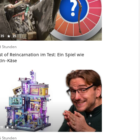
35
25
21 Stunden
t of Reincarnation im Test: Ein Spiel wie
tin-Käse
11
4
15 Stunden