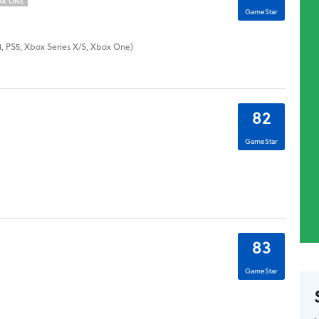
OX ONE
GameStar
S4, PS5, Xbox Series X/S, Xbox One)
82
GameStar
83
GameStar