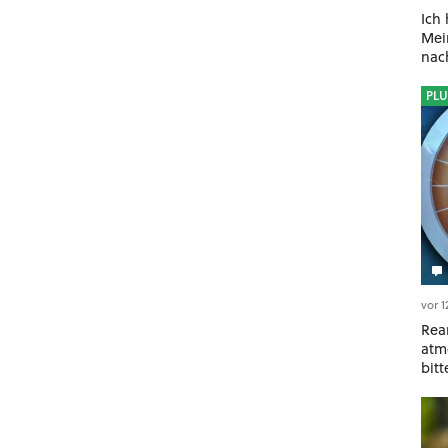
Ich
Mein
nac
PLU
vor 
Rea
atm
bit