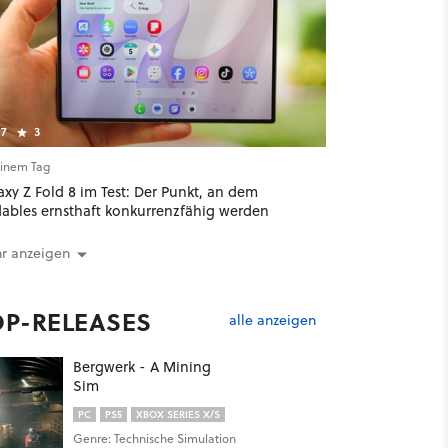
7
3
einem Tag
xy Z Fold 8 im Test: Der Punkt, an dem
dables ernsthaft konkurrenzfähig werden
r anzeigen
OP-RELEASES
alle anzeigen
Bergwerk - A Mining
Sim
PC
PS5
XBOX SERIES X/S
Genre: Technische Simulation