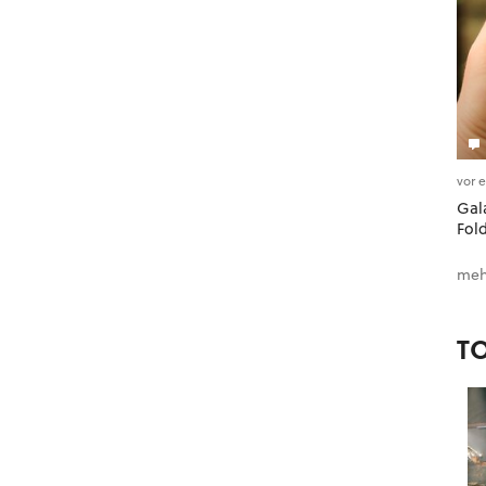
vor 
Gala
Fol
meh
T