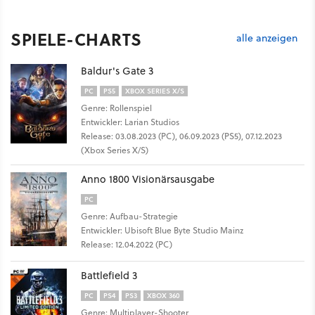
SPIELE-CHARTS
alle anzeigen
Baldur's Gate 3
PC
PS5
XBOX SERIES X/S
Genre: Rollenspiel
Entwickler: Larian Studios
Release: 03.08.2023 (PC), 06.09.2023 (PS5), 07.12.2023
(Xbox Series X/S)
Anno 1800 Visionärsausgabe
PC
Genre: Aufbau-Strategie
Entwickler: Ubisoft Blue Byte Studio Mainz
Release: 12.04.2022 (PC)
Battlefield 3
PC
PS4
PS3
XBOX 360
Genre: Multiplayer-Shooter