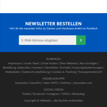
NEWSLETTER BESTELLEN
Hol' dir die neuesten Infos zu Games und Hardware direkt ins Postfach
RUBRIKEN
Impressum
|
Unser Team
|
Unser Kodex
|
Über Webedia
|
Abo kündigen
|
Bestellung widerrufen
|
Karriere
|
Newsletter
|
Kontakt
|
Nutzungsbestimmungen
|
Mediadaten
|
Datenschutzerklärung
|
Cookies & Tracking
|
Transparenzbericht
MEDIENGRUPPE
GameStar
|
GamePro
|
Mein MMO
|
GetHero
|
Jeuxvideo.com
SOCIAL MEDIA
Twitter
|
Facebook
|
Instagram
|
TikTok
|
WhatsApp
Copyright © Webedia - alle Rechte vorbehalten