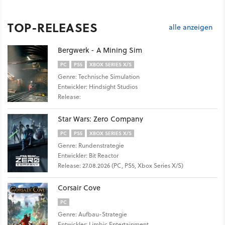
TOP-RELEASES
alle anzeigen
Bergwerk - A Mining Sim
PC
PS5
XBOX SERIES X/S
Genre: Technische Simulation
Entwickler: Hindsight Studios
Release:
Star Wars: Zero Company
PC
PS5
XBOX SERIES X/S
Genre: Rundenstrategie
Entwickler: Bit Reactor
Release: 27.08.2026 (PC, PS5, Xbox Series X/S)
Corsair Cove
PC
Genre: Aufbau-Strategie
Entwickler: Limbic Entertainment