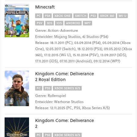
Minecraft
PC
PS4
XBOX ONE
SWITCH
PS3
XBOX 360
WII U
PSV
3DS
IOS
ANDROID
WP7
Genre: Action-Adventure
Entwickler: Mojang Studios, 4J Studios (PS4)
Release: 18.11.2011 (PC), 03.09.2014 (PS4), 05.09.2014 (Xbox
One), 12.05.2017 (Switch), 18.12.2013 (PS3), 09.05.2012 (Xbox
360), 17.12.2015 (Wii U), 15.10.2014 (PSV), 13.09.2017 (3DS),
17.11.2011 (iOS), 07.10.2011 (Android), 09.12.2014 (WP7)
Kingdom Come: Deliverance
2 Royal Edition
PC
PS5
XBOX SERIES X/S
Genre: Rollenspiel
Entwickler: Warhorse Studios
Release: 12.11.2025 (PC, PS5, Xbox Series X/S)
Kingdom Come: Deliverance
2
PC
PS5
XBOX SERIES X/S