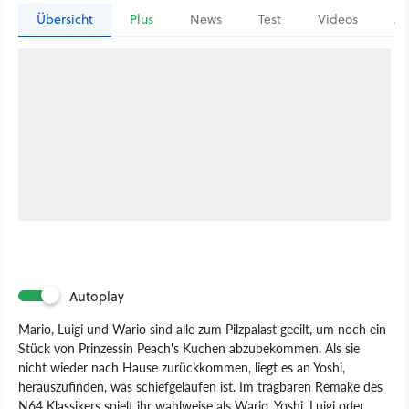
Übersicht
Plus
News
Test
Videos
Ar
Autoplay
Mario, Luigi und Wario sind alle zum Pilzpalast geeilt, um noch ein
Stück von Prinzessin Peach's Kuchen abzubekommen. Als sie
nicht wieder nach Hause zurückkommen, liegt es an Yoshi,
herauszufinden, was schiefgelaufen ist. Im tragbaren Remake des
N64 Klassikers spielt ihr wahlweise als Wario, Yoshi, Luigi oder