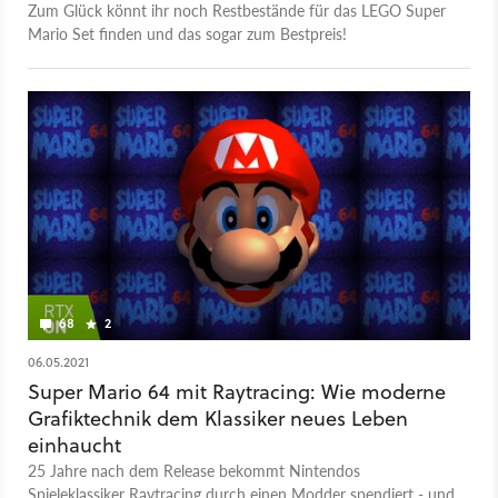
Zum Glück könnt ihr noch Restbestände für das LEGO Super
Mario Set finden und das sogar zum Bestpreis!
68
2
06.05.2021
Super Mario 64 mit Raytracing: Wie moderne
Grafiktechnik dem Klassiker neues Leben
einhaucht
25 Jahre nach dem Release bekommt Nintendos
Spieleklassiker Raytracing durch einen Modder spendiert - und