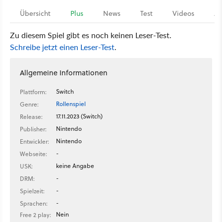
Übersicht
Plus
News
Test
Videos
Ar
Zu diesem Spiel gibt es noch keinen Leser-Test.
Schreibe jetzt einen Leser-Test
.
Allgemeine Informationen
Switch
Plattform:
Rollenspiel
Genre:
17.11.2023 (Switch)
Release:
Nintendo
Publisher:
Nintendo
Entwickler:
-
Webseite:
keine Angabe
USK:
-
DRM:
-
Spielzeit:
-
Sprachen:
Nein
Free 2 play: