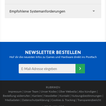
Empfohlene Systemanforderungen
NEWSLETTER BESTELLEN
Hol' dir die neuesten Infos zu Games und Hardware direkt ins Postfach
RUBRIKEN
Impressum
|
Unser Team
|
Unser Kodex
|
Über Webedia
|
Abo kündigen
|
Bestellung widerrufen
|
Karriere
|
Newsletter
|
Kontakt
|
Nutzungsbestimmungen
|
Mediadaten
|
Datenschutzerklärung
|
Cookies & Tracking
|
Transparenzbericht