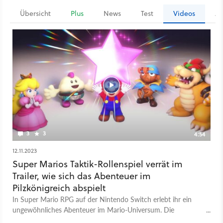
Übersicht
Plus
News
Test
Videos
Ar
3
3
4:54
12.11.2023
Super Marios Taktik-Rollenspiel verrät im
Trailer, wie sich das Abenteuer im
Pilzkönigreich abspielt
In Super Mario RPG auf der Nintendo Switch erlebt ihr ein
ungewöhnliches Abenteuer im Mario-Universum. Die
Geschichte beginnt mit einem unerwarteten Ereignis: Ein