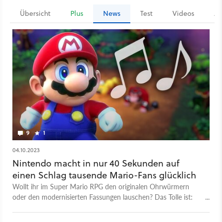
Übersicht
Plus
News
Test
Videos
Ar
9
1
04.10.2023
Nintendo macht in nur 40 Sekunden auf
einen Schlag tausende Mario-Fans glücklich
Wollt ihr im Super Mario RPG den originalen Ohrwürmern
oder den modernisierten Fassungen lauschen? Das Tolle ist:
Ihr habt ohnehin die Wahl zwischen Beidem!