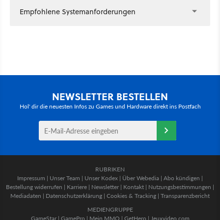
Empfohlene Systemanforderungen
NEWSLETTER BESTELLEN
Hol' dir die neuesten Infos zu Games und Hardware direkt ins Postfach
RUBRIKEN
Impressum
|
Unser Team
|
Unser Kodex
|
Über Webedia
|
Abo kündigen
|
Bestellung widerrufen
|
Karriere
|
Newsletter
|
Kontakt
|
Nutzungsbestimmungen
|
Mediadaten
|
Datenschutzerklärung
|
Cookies & Tracking
|
Transparenzbericht
MEDIENGRUPPE
GameStar
|
GamePro
|
Mein MMO
|
GetHero
|
Jeuxvideo.com