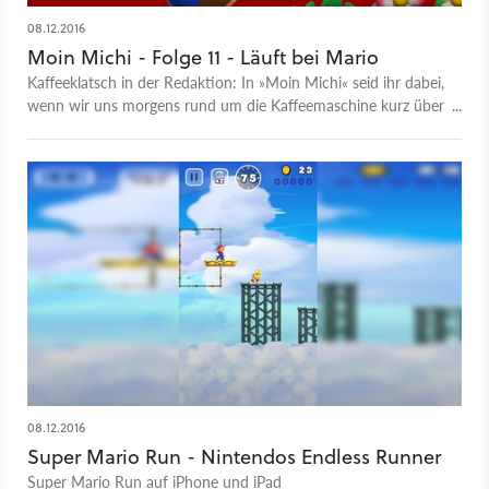
unterstützen. Die Android-Version wird erst 2017 folgen.
Unser Angespielt-Fazit: Super Mario Run ist ein (fast) richtiges
08.12.2016
Mario
Moin Michi - Folge 11 - Läuft bei Mario
Kaffeeklatsch in der Redaktion: In »Moin Michi« seid ihr dabei,
wenn wir uns morgens rund um die Kaffeemaschine kurz über
aktuelle Spielethemen unterhalten. Heute erleben Michi und
Markus das Unglaubliche: Die Kaffeemaschine ist kaputt und
Nintendo macht Mario zum Mobile-Spiel-Helden. Wer mer
über Super Mario Run wissen will, liest den Angespielt-Artikel
von Markus: Ein (fast) richtiges Mario Wie gefällt euch die
Sendung? Schreibt's in die Kommentare!
08.12.2016
Super Mario Run - Nintendos Endless Runner
Super Mario Run auf iPhone und iPad