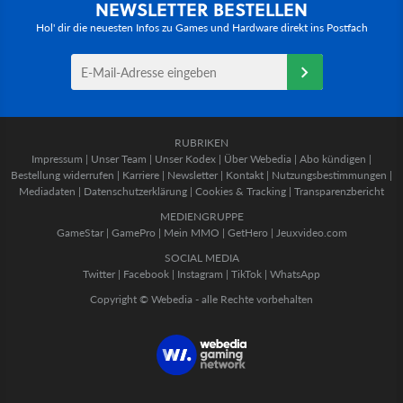
NEWSLETTER BESTELLEN
Hol' dir die neuesten Infos zu Games und Hardware direkt ins Postfach
RUBRIKEN
Impressum
|
Unser Team
|
Unser Kodex
|
Über Webedia
|
Abo kündigen
|
Bestellung widerrufen
|
Karriere
|
Newsletter
|
Kontakt
|
Nutzungsbestimmungen
|
Mediadaten
|
Datenschutzerklärung
|
Cookies & Tracking
|
Transparenzbericht
MEDIENGRUPPE
GameStar
|
GamePro
|
Mein MMO
|
GetHero
|
Jeuxvideo.com
SOCIAL MEDIA
Twitter
|
Facebook
|
Instagram
|
TikTok
|
WhatsApp
Copyright © Webedia - alle Rechte vorbehalten