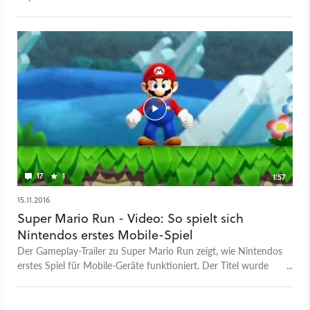
17
1
1:57
15.11.2016
Super Mario Run - Video: So spielt sich
Nintendos erstes Mobile-Spiel
Der Gameplay-Trailer zu Super Mario Run zeigt, wie Nintendos
erstes Spiel für Mobile-Geräte funktioniert. Der Titel wurde
zunächst im Rahmen der Apple Keynote im September 2016
angekündigt. Tatsächlich ist das Spiel vorerst iOS-exklusiv und
nur für iPad, iPod und iPhone verfügbar. Der Release ist am