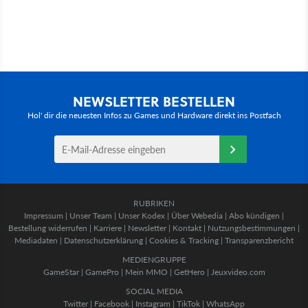
NEWSLETTER BESTELLEN
Hol' dir die neuesten Infos zu Games und Hardware direkt ins Postfach
RUBRIKEN
Impressum
|
Unser Team
|
Unser Kodex
|
Über Webedia
|
Abo kündigen
|
Bestellung widerrufen
|
Karriere
|
Newsletter
|
Kontakt
|
Nutzungsbestimmungen
|
Mediadaten
|
Datenschutzerklärung
|
Cookies & Tracking
|
Transparenzbericht
MEDIENGRUPPE
GameStar
|
GamePro
|
Mein MMO
|
GetHero
|
Jeuxvideo.com
SOCIAL MEDIA
Twitter
|
Facebook
|
Instagram
|
TikTok
|
WhatsApp