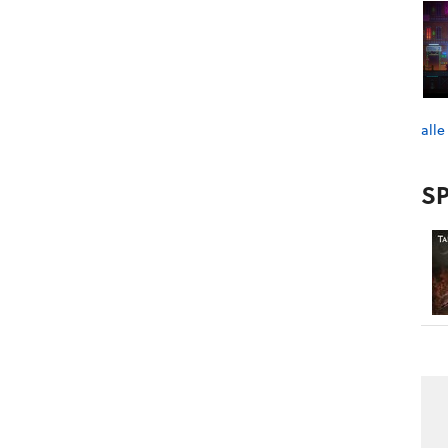
alle
SP