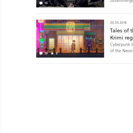
13
Mai.
20.05.2018
Tales of
Krimi reg
Cyberpunk mu
of the Neon 
10
2
zu Gangster