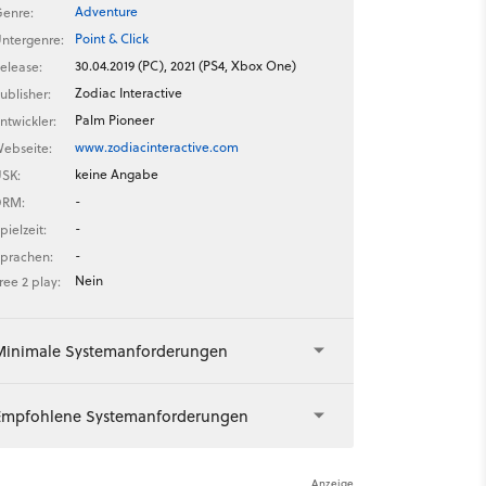
Adventure
enre:
Point & Click
ntergenre:
30.04.2019 (PC), 2021 (PS4, Xbox One)
elease:
Zodiac Interactive
ublisher:
Palm Pioneer
ntwickler:
www.zodiacinteractive.com
ebseite:
keine Angabe
SK:
-
DRM:
-
pielzeit:
-
prachen:
Nein
ree 2 play:
Minimale Systemanforderungen
Empfohlene Systemanforderungen