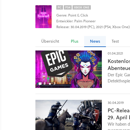
PC
PS4
XBOX ONE
Genre: Point & Click
Entwickler: Palm Pioneer
Release: 30.04.2019 (PC), 2021 (PS4, Xbox One)
Übersicht
Plus
News
Test
01.04.2021
Kostenlos
Abenteue
Der Epic Ga
Detektivspie
8
3
30.04.2019
PC-Relea
29. April
Wir haben d
zusammengefa