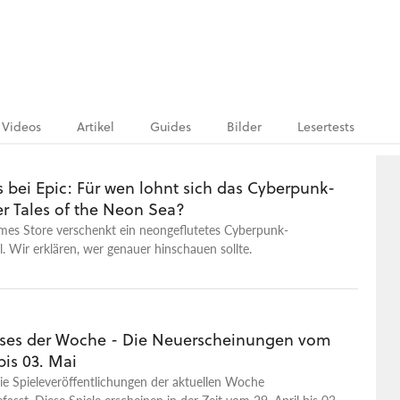
Videos
Artikel
Guides
Bilder
Lesertests
 bei Epic: Für wen lohnt sich das Cyberpunk-
r Tales of the Neon Sea?
mes Store verschenkt ein neongeflutetes Cyberpunk-
l. Wir erklären, wer genauer hinschauen sollte.
ses der Woche - Die Neuerscheinungen vom
 bis 03. Mai
ie Spieleveröffentlichungen der aktuellen Woche
sst. Diese Spiele erscheinen in der Zeit vom 29. April bis 03.