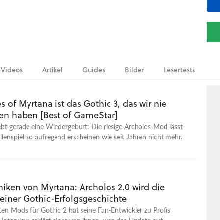
Videos
Artikel
Guides
Bilder
Lesertests
s of Myrtana ist das Gothic 3, das wir nie
 haben [Best of GameStar]
ebt gerade eine Wiedergeburt: Die riesige Archolos-Mod lässt
llenspiel so aufregend erscheinen wie seit Jahren nicht mehr.
niken von Myrtana: Archolos 2.0 wird die
einer Gothic-Erfolgsgeschichte
ten Mods für Gothic 2 hat seine Fan-Entwickler zu Profis
Interview erklärt einer von ihnen, was das Update auf