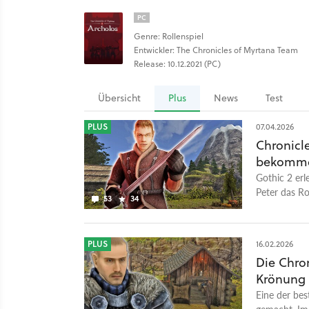
PC
Genre: Rollenspiel
Entwickler: The Chronicles of Myrtana Team
Release: 10.12.2021 (PC)
Übersicht
Plus
News
Test
PLUS
07.04.2026
Chronicle
bekommen
Gothic 2 erl
Peter das Ro
53
34
PLUS
16.02.2026
Die Chro
Krönung 
Eine der bes
gemacht. Im 