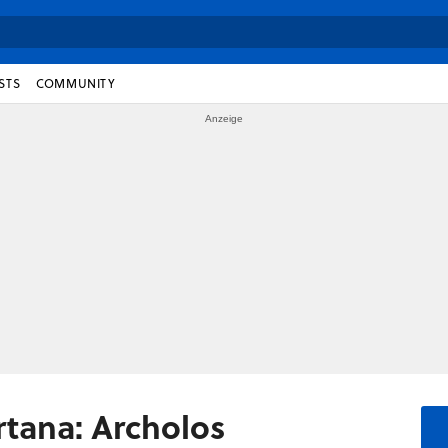
STS
COMMUNITY
rtana: Archolos