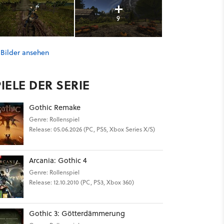
9
 Bilder ansehen
IELE DER SERIE
Gothic Remake
Genre: Rollenspiel
Release: 05.06.2026 (PC, PS5, Xbox Series X/S)
Arcania: Gothic 4
Genre: Rollenspiel
Release: 12.10.2010 (PC, PS3, Xbox 360)
Gothic 3: Götterdämmerung