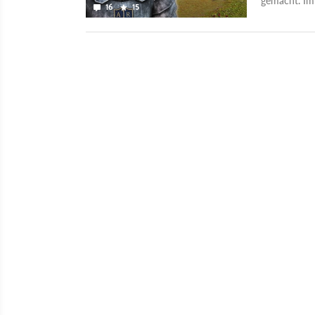
16
15
Archolos 2.0