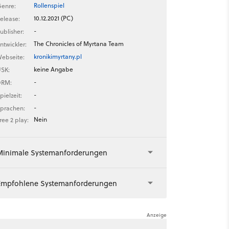
Rollenspiel
enre:
10.12.2021 (PC)
elease:
-
ublisher:
The Chronicles of Myrtana Team
ntwickler:
kronikimyrtany.pl
ebseite:
keine Angabe
SK:
-
DRM:
-
pielzeit:
-
prachen:
Nein
ree 2 play:
Minimale Systemanforderungen
Empfohlene Systemanforderungen