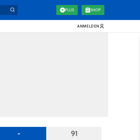
PLUS
SHOP
ANMELDEN
-
91