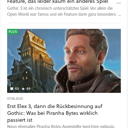
Feature, das leider kaum ein anderes Spiel
nutzt
Gothic 3 ist ein chronisch unterschätztes Spiel. Vor allem die
Open World war famos und ein Feature darin ganz besonders:
die Truhen.
PLUS
65
69
07.06.2025
Erst Elex 3, dann die Rückbesinnung auf
Gothic: Was bei Piranha Bytes wirklich
passiert ist
Neun ehemalige Piranha-Bytes-Angestellte berichten exklusiv,