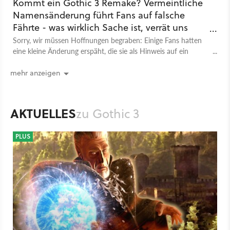
Kommt ein Gothic 3 Remake? Vermeintliche
Namensänderung führt Fans auf falsche
Fährte - was wirklich Sache ist, verrät uns
THQ Nordic
Sorry, wir müssen Hoffnungen begraben: Einige Fans hatten
eine kleine Änderung erspäht, die sie als Hinweis auf ein
kommendes G3 Remake interpretierten. Leider alles Quatsch.
mehr anzeigen
AKTUELLES
zu Gothic 3
PLUS