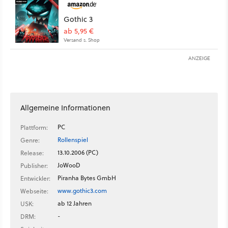
Gothic 3
ab 5,95 €
Versand s. Shop
ANZEIGE
Allgemeine Informationen
PC
Plattform:
Rollenspiel
Genre:
13.10.2006 (PC)
Release:
JoWooD
Publisher:
Piranha Bytes GmbH
Entwickler:
www.gothic3.com
Webseite:
ab 12 Jahren
USK:
-
DRM: