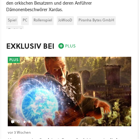
den orkischen Besatzern und deren Anführer
Dämonenbeschwörer Xardas.
Spiel
PC
Rollenspiel
JoWooD
Piranha Bytes GmbH
Gothic 3
EXKLUSIV BEI
PLUS
10
8
vor 3 Wochen