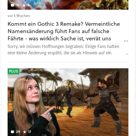
10
8
vor 3 Wochen
Kommt ein Gothic 3 Remake? Vermeintliche
Namensänderung führt Fans auf falsche
Fährte - was wirklich Sache ist, verrät uns
THQ Nordic
Sorry, wir müssen Hoffnungen begraben: Einige Fans hatten
eine kleine Änderung erspäht, die sie als Hinweis auf ein
kommendes G3 Remake interpretierten. Leider alles Quatsch.
PLUS
29
17