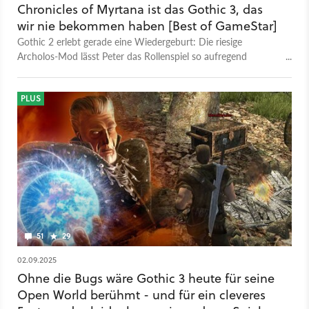
Chronicles of Myrtana ist das Gothic 3, das
wir nie bekommen haben [Best of GameStar]
Gothic 2 erlebt gerade eine Wiedergeburt: Die riesige
Archolos-Mod lässt Peter das Rollenspiel so aufregend
erscheinen wie seit Jahren nicht mehr.
PLUS
51
29
02.09.2025
Ohne die Bugs wäre Gothic 3 heute für seine
Open World berühmt - und für ein cleveres