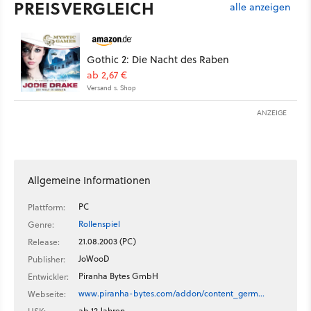
PREISVERGLEICH
alle anzeigen
Gothic 2: Die Nacht des Raben
ab 2,67 €
Versand s. Shop
ANZEIGE
Allgemeine Informationen
PC
Plattform:
Rollenspiel
Genre:
21.08.2003 (PC)
Release:
JoWooD
Publisher:
Piranha Bytes GmbH
Entwickler:
www.piranha-bytes.com/addon/content_germ…
Webseite:
ab 12 Jahren