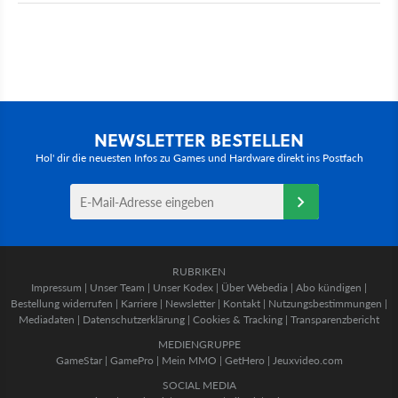
NEWSLETTER BESTELLEN
Hol' dir die neuesten Infos zu Games und Hardware direkt ins Postfach
RUBRIKEN
Impressum
|
Unser Team
|
Unser Kodex
|
Über Webedia
|
Abo kündigen
|
Bestellung widerrufen
|
Karriere
|
Newsletter
|
Kontakt
|
Nutzungsbestimmungen
|
Mediadaten
|
Datenschutzerklärung
|
Cookies & Tracking
|
Transparenzbericht
MEDIENGRUPPE
GameStar
|
GamePro
|
Mein MMO
|
GetHero
|
Jeuxvideo.com
SOCIAL MEDIA