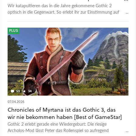
lohnt
Wir katapultieren das in die Jahre gekommene Gothic 2
optisch in die Gegenwart. So erlebt ihr zur Einstimmung auf
das Gothic Remake den Nachfolger neu.
PLUS
53
34
07.04.2026
Chronicles of Myrtana ist das Gothic 3, das
wir nie bekommen haben [Best of GameStar]
Gothic 2 erlebt gerade eine Wiedergeburt: Die riesige
Archolos-Mod lässt Peter das Rollenspiel so aufregend