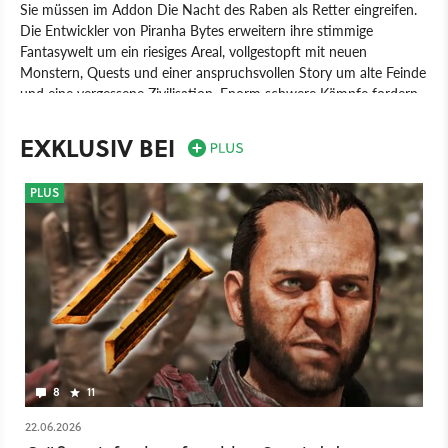
Sie müssen im Addon Die Nacht des Raben als Retter eingreifen.
Die Entwickler von Piranha Bytes erweitern ihre stimmige
Fantasywelt um ein riesiges Areal, vollgestopft mit neuen
Monstern, Quests und einer anspruchsvollen Story um alte Feinde
und eine vergessene Zivilisation. Enorm schwere Kämpfe fordern
dabei selbst gestandene Recken.
EXKLUSIV BEI
Spiel
PC
Rollenspiel
JoWooD
Piranha Bytes GmbH
Gothic 2: Die Nacht des Raben
PLUS
8
11
22.06.2026