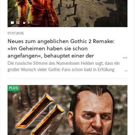
32
9
07.07.2026
Neues zum angeblichen Gothic 2 Remake:
»Im Geheimen haben sie schon
angefangen«, behauptet einer der
Synchronsprecher
Die russische Stimme des Namenlosen Helden sagt, dass ein
großer Wunsch vieler Gothic-Fans schon bald in Erfüllung
gehen soll. Wie glaubhaft ist das?
PLUS