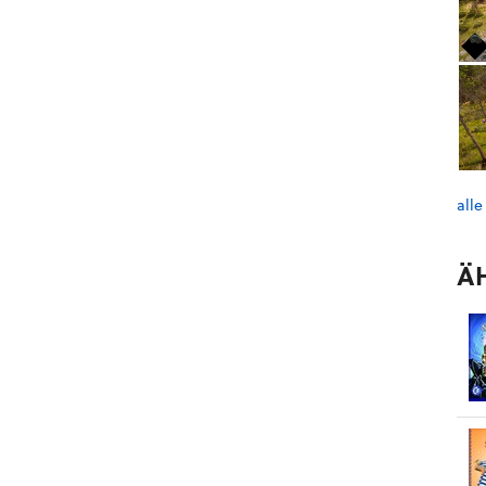
alle
Ä