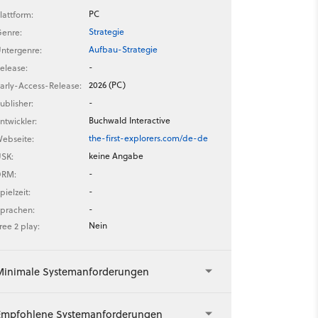
PC
lattform:
Strategie
enre:
Aufbau-Strategie
ntergenre:
-
elease:
2026 (PC)
arly-Access-Release:
-
ublisher:
Buchwald Interactive
ntwickler:
the-first-explorers.com/de-de
ebseite:
keine Angabe
SK:
-
DRM:
-
pielzeit:
-
prachen:
Nein
ree 2 play:
Minimale Systemanforderungen
Empfohlene Systemanforderungen