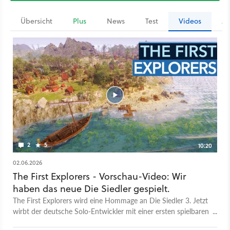
Übersicht
Plus
News
Test
Videos
Ar
2
5
10:20
02.06.2026
The First Explorers - Vorschau-Video: Wir
haben das neue Die Siedler gespielt.
The First Explorers wird eine Hommage an Die Siedler 3. Jetzt
wirbt der deutsche Solo-Entwickler mit einer ersten spielbaren
Version und einer Roadmap für Unterstützung. Wir haben die