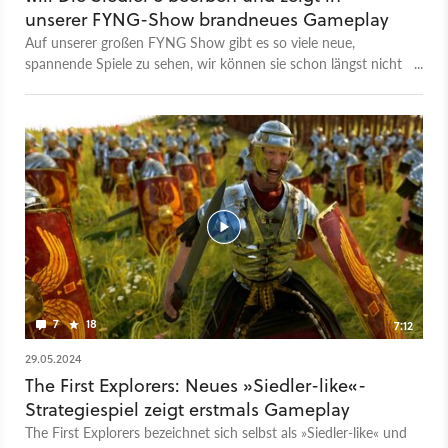
unserer FYNG-Show brandneues Gameplay
Auf unserer großen FYNG Show gibt es so viele neue,
spannende Spiele zu sehen, wir können sie schon längst nicht
mehr alle an einer Hand abzählen. Ein besonders interessantes
Exemplar ist The First Explorers. Das Spiel kommt nämlich aus
Deutschland und wird von nur einer einzigen Person
hauptverantwortlich entwickelt. Sebastian Buchwald heißt der
gute Mann und uns hat einen genauen Blick auf den aktuellen
Zustand seines Herzensprojekts erlaut. Alles darüber erzählt
euch Sören in seiner FYNG-Preview zu The First Explorers.
Wenn ihr lieber erstmal gucken statt lesen wollt, könnt ihr
euch den obigen Trailer anschauen. Aber danach lesen, ok?
Danke!
7
18
7:12
29.05.2024
The First Explorers: Neues »Siedler-like«-
Strategiespiel zeigt erstmals Gameplay
The First Explorers bezeichnet sich selbst als »Siedler-like« und