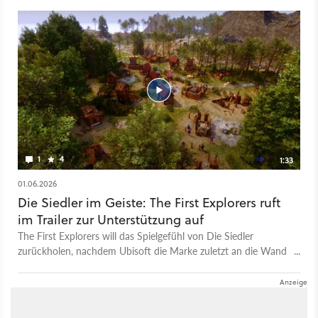
Pre-Alpha-Version ausprobiert und stellen das Aufbauspiel im
Vorschau-Video ausführlich vor.
1
4
1:33
01.06.2026
Die Siedler im Geiste: The First Explorers ruft
im Trailer zur Unterstützung auf
The First Explorers will das Spielgefühl von Die Siedler
zurückholen, nachdem Ubisoft die Marke zuletzt an die Wand
gefahren hat. Der deutsche Solo-Entwickler hinter dem
Projekt hofft nun auf Unterstützung durch die Community.
Außerdem gibt es mittlerweile eine erste Pre-Alpha-Version,
die wir bereits austesten konnten. In unserer Preview bei