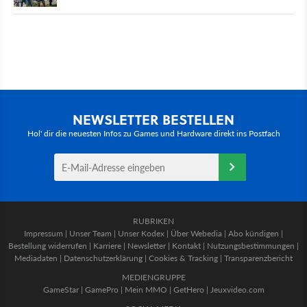
NEWSLETTER BESTELLEN
Hol' dir die neuesten Infos zu Games und Hardware direkt ins Postfach
RUBRIKEN
Impressum
|
Unser Team
|
Unser Kodex
|
Über Webedia
|
Abo kündigen
|
Bestellung widerrufen
|
Karriere
|
Newsletter
|
Kontakt
|
Nutzungsbestimmungen
|
Mediadaten
|
Datenschutzerklärung
|
Cookies & Tracking
|
Transparenzbericht
MEDIENGRUPPE
GameStar
|
GamePro
|
Mein MMO
|
GetHero
|
Jeuxvideo.com