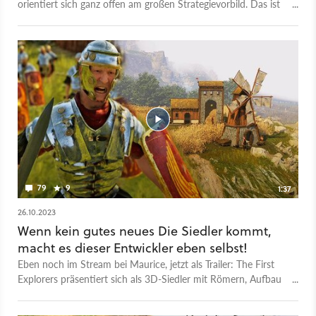
orientiert sich ganz offen am großen Strategievorbild. Das ist
auch im ersten Gameplay klar zu erkennen, das den Mix aus
Siedlungsbau und Echtzeitschlachten enthüllt. Das Spiel ist in
der Antike angesiedelt, ihr spielt Römer, Gallier oder Karthager.
Wir haben bereits vor einigen Monaten mit dem deutschen
Solo-Entwickler hinter dem Projekt gesprochen. Mehr über
seine Vision lest ihr in unserer Preview. Ein Release-Datum
steht noch nicht fest, aber klar ist schon, dass The First
Explorers zunächst im Early Access bei Steam startet.
79
9
1:37
26.10.2023
Wenn kein gutes neues Die Siedler kommt,
macht es dieser Entwickler eben selbst!
Eben noch im Stream bei Maurice, jetzt als Trailer: The First
Explorers präsentiert sich als 3D-Siedler mit Römern, Aufbau
und Echtzeitschlachten. Dahinter steckt ein Solo-Entwickler
aus Deutschland namens Sebastian Buchwald, der sein