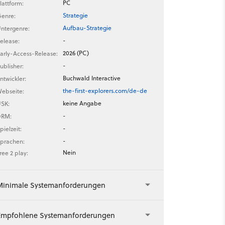
PC
lattform:
Strategie
enre:
Aufbau-Strategie
ntergenre:
-
elease:
2026 (PC)
arly-Access-Release:
-
ublisher:
Buchwald Interactive
ntwickler:
the-first-explorers.com/de-de
ebseite:
keine Angabe
SK:
-
DRM:
-
pielzeit:
-
prachen:
Nein
ree 2 play:
Minimale Systemanforderungen
Empfohlene Systemanforderungen