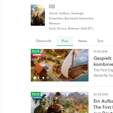
PC
Genre: Aufbau-Strategie
Entwickler: Buchwald Interactive
Release:
Early-Access-Release: 2026 (PC)
Übersicht
Plus
News
Test
PLUS
01.06.2026
Gespielt:
kombinie
The First Ex
deutsche Sol
4
17
Roadmap für
PLUS
20.08.2025
Ein Aufba
The First