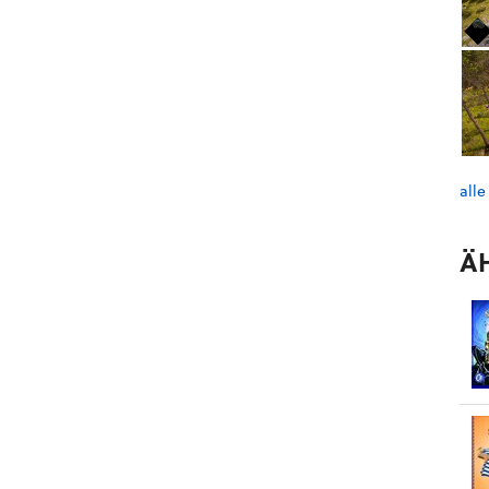
alle
Ä