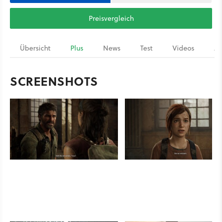
Preisvergleich
Übersicht
Plus
News
Test
Videos
Ar
SCREENSHOTS