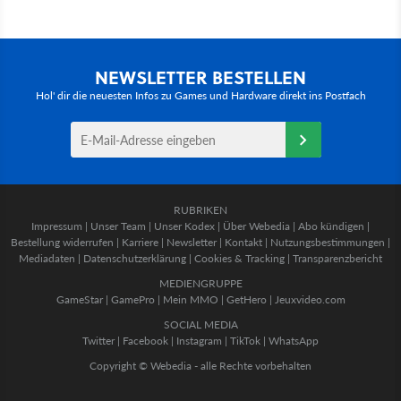
NEWSLETTER BESTELLEN
Hol' dir die neuesten Infos zu Games und Hardware direkt ins Postfach
RUBRIKEN
Impressum
|
Unser Team
|
Unser Kodex
|
Über Webedia
|
Abo kündigen
|
Bestellung widerrufen
|
Karriere
|
Newsletter
|
Kontakt
|
Nutzungsbestimmungen
|
Mediadaten
|
Datenschutzerklärung
|
Cookies & Tracking
|
Transparenzbericht
MEDIENGRUPPE
GameStar
|
GamePro
|
Mein MMO
|
GetHero
|
Jeuxvideo.com
SOCIAL MEDIA
Twitter
|
Facebook
|
Instagram
|
TikTok
|
WhatsApp
Copyright © Webedia - alle Rechte vorbehalten