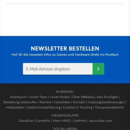
NEWSLETTER BESTELLEN
Hol' dir die neuesten Infos zu Games und Hardware direkt ins Postfach
RUBRIKEN
Impressum
|
Unser Team
|
Unser Kodex
|
Über Webedia
|
Abo kündigen
|
Bestellung widerrufen
|
Karriere
|
Newsletter
|
Kontakt
|
Nutzungsbestimmungen
|
Mediadaten
|
Datenschutzerklärung
|
Cookies & Tracking
|
Transparenzbericht
MEDIENGRUPPE
GameStar
|
GamePro
|
Mein MMO
|
GetHero
|
Jeuxvideo.com
SOCIAL MEDIA