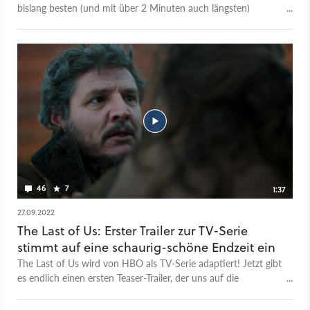
bislang besten (und mit über 2 Minuten auch längsten)
Einblick in die TV-Adaption des PlayStation-Klassikers (der
aber bald auch für PC kommt). Fans werden sofort zahlreiche
Figuren und auch Orte aus den Spielen wiedererkennen und
die Stimmung im Trailer bewegt sich erfreulich nah an der
Atmosphäre der gefeierten Vorlage. Auch eines der
gefürchteten Monster aus den Spielen ist am Ende des Trailer
zu sehen: Ein Bloater, der schwer gepanzert ist und tödliche
Sporenbomben schleudert. The Last of Us startet in
Deutschland bei Sky bzw. dessen Ableger WOW TV in der
Nacht vom 15. auf den 16. Januar 2023. Staffel 1 wird 10
Episoden umfassen und auch auf den DLC The Last of Us:
Left Behind Bezug nehmen.
46
7
1:37
27.09.2022
The Last of Us: Erster Trailer zur TV-Serie
stimmt auf eine schaurig-schöne Endzeit ein
The Last of Us wird von HBO als TV-Serie adaptiert! Jetzt gibt
es endlich einen ersten Teaser-Trailer, der uns auf die
markerschütternde Geschichte einstimmt, die Fans
der Spiele natürlich bereits in- und auswendig kennen: Der