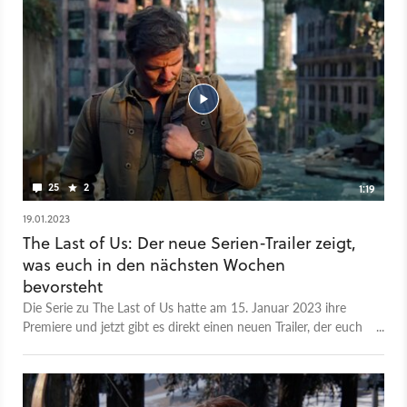
nach, und schon damals blieb beim ergreifenden Trip durch
die postapokalyptischen USA kein Auge trocken. Aber wenn
die Serie jetzt nur genau die gleiche Geschichte nochmal
erzählt - sollte man die dann als Spiele-Fan überhaupt
nochmal anschauen? Und gibt’s andersherum auch Gründe,
das Spiel nachzuholen, wenn man jetzt von der Serie total
begeistert ist? Wir finden: Aber sowas von! In diesem Video
zeigt euch Michi, welche kleinen und großen Unterschiede es
zwischen beiden Adaptionen gibt - und wieso Spiel und Serie
zu kennen dazu führt, dass die ganze Story nochmal ein
25
2
1:19
stimmigeres Gesamtbild ergibt.
19.01.2023
The Last of Us: Der neue Serien-Trailer zeigt,
was euch in den nächsten Wochen
bevorsteht
Die Serie zu The Last of Us hatte am 15. Januar 2023 ihre
Premiere und jetzt gibt es direkt einen neuen Trailer, der euch
einen Einblick auf die Reise von Joel und Ellie in den acht
nächsten Episoden gibt, die in den kommenden Wochen nach
und nach veröffentlicht werden. Kritiker konnte das Werk
bereits überzeugen, wie Metacritic und Rottentomatoes