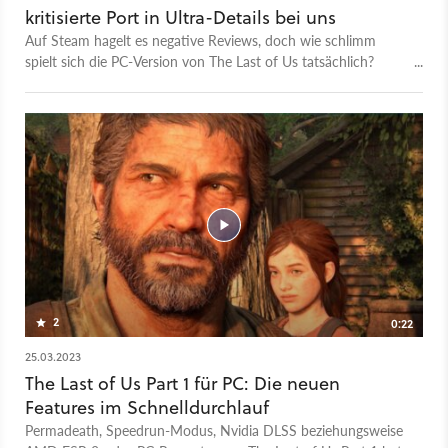
auf weiteren Systemen mit langsamerer Hardware an und
kritisierte Port in Ultra-Details bei uns
halten euch über die weiteren Entwicklungen auf dem
Auf Steam hagelt es negative Reviews, doch wie schlimm
Laufenden, auch mit Blick auf mögliche (und bereits
spielt sich die PC-Version von The Last of Us tatsächlich?
angekündigte) Patches. Lasst uns bis dahin gerne in den
Unser Tester liefert einen Video-Einblick. Darin gibt's eine
Kommentaren wissen, ob ihr bereits eigene Erfahrungen mit
Szene in Ultra-Einstellungen auf einem Monster-Rechner mit
dem Spiel auf dem PC sammeln konntet.
Intel 13900K mit 32 GByte RAM und Geforce RTX 4090 zu
sehen. Die Auflösung beträgt 2560 x 1440 Pixel. Außerdem
haben wir die Shader-Kompilierung bei Spielstart abgewartet,
die offensichtlich gerade für viele Launch-Probleme
verantwortlich ist. Im Test zu The Last of Us Part 1 geht Tester
André Baumgartner ausführlich auf die PC-Probleme ein. Wie
sind bisher eure Erfahrungen mit The Last of Us Part 1 auf
dem PC? Schreibt es uns in die Kommentare!
2
0:22
25.03.2023
The Last of Us Part 1 für PC: Die neuen
Features im Schnelldurchlauf
Permadeath, Speedrun-Modus, Nvidia DLSS beziehungsweise