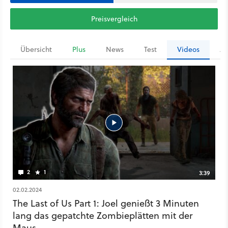
Preisvergleich
Übersicht
Plus
News
Test
Videos
Ar
2
1
3:39
02.02.2024
The Last of Us Part 1: Joel genießt 3 Minuten
lang das gepatchte Zombieplätten mit der
Maus