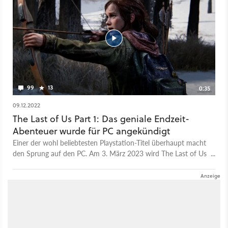
zeigen. Denn dort kassiert die Serie Top-Wertungen ab. Denn
sie soll nicht nur dem emotionalen Kern der Geschichte treu
bleiben, sondern auch die Lore rund um die Welt weiter
vertiefen. Wollt ihr hingegen lieber das Spiel spielen, dann
habt ihr auch dazu bald die Chance. Denn The Last of Us Part
1 erscheint am 3. März 2023 für den PC. Das Warten scheint
sich zudem zu lohnen. Denn der Titel hat schon auf den
Konsolen Top-Wertungen kassiert.
99
13
0:35
09.12.2022
The Last of Us Part 1: Das geniale Endzeit-
Abenteuer wurde für PC angekündigt
Einer der wohl beliebtesten Playstation-Titel überhaupt macht
den Sprung auf den PC. Am 3. März 2023 wird The Last of Us
Part 1 auf Steam erscheinen. Hier folgt ihr der Geschichte
rund um Joel und Ellie, die nach dem Ausbruch einer
Pilzinfektion, die Menschen in Zombies verwandelt, um ihr
Überleben kämpfen.