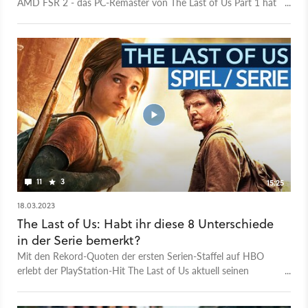
AMD FSR 2 - das PC-Remaster von The Last of Us Part 1 hat
jede Menge Neuerungen im Gepäck. Im kurzen Trailer
bekommt ihr einen Überblick, mehr zum herausfordernden
Permadeath-Modus lest ihr dagegen hier. The Last of Us Part
1 erscheint am 28. März 2023 für PC via Steam und Epic. Im
Test zu The Last of Us Part 1 geht Tester André Baumgartner
ausführlich auf die PC-Probleme ein und vergibt eine Wertung.
11
3
15:25
18.03.2023
The Last of Us: Habt ihr diese 8 Unterschiede
in der Serie bemerkt?
Mit den Rekord-Quoten der ersten Serien-Staffel auf HBO
erlebt der PlayStation-Hit The Last of Us aktuell seinen
vorläufigen Höhepunkt. Dabei erzählt die Serie eigentlich nur
die Handlung des inzwischen 10 Jahre alten PS3-Erstlings