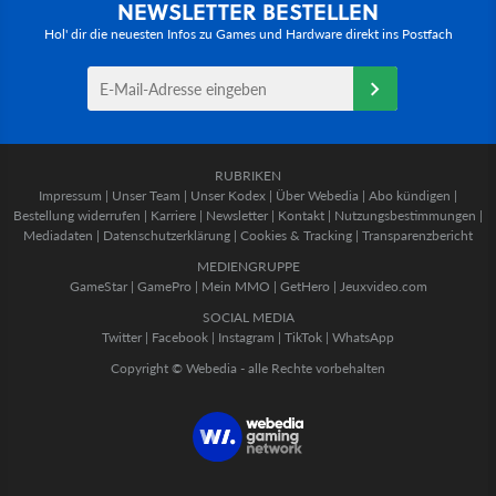
NEWSLETTER BESTELLEN
Hol' dir die neuesten Infos zu Games und Hardware direkt ins Postfach
RUBRIKEN
Impressum
|
Unser Team
|
Unser Kodex
|
Über Webedia
|
Abo kündigen
|
Bestellung widerrufen
|
Karriere
|
Newsletter
|
Kontakt
|
Nutzungsbestimmungen
|
Mediadaten
|
Datenschutzerklärung
|
Cookies & Tracking
|
Transparenzbericht
MEDIENGRUPPE
GameStar
|
GamePro
|
Mein MMO
|
GetHero
|
Jeuxvideo.com
SOCIAL MEDIA
Twitter
|
Facebook
|
Instagram
|
TikTok
|
WhatsApp
Copyright © Webedia - alle Rechte vorbehalten