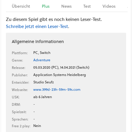
Übersicht
Plus
News
Test
Videos
Ar
Zu diesem Spiel gibt es noch keinen Leser-Test.
Schreibe jetzt einen Leser-Test
.
Allgemeine Informationen
PC, Switch
Plattform:
Adventure
Genre:
05.03.2020 (PC), 14.04.2021 (Switch)
Release:
Application Systems Heidelberg
Publisher:
Studio Seufz
Entwickler:
www.399d-23h-59m-59s.com
Webseite:
ab 6 Jahren
USK:
-
DRM:
-
Spielzeit:
-
Sprachen:
Nein
Free 2 play: