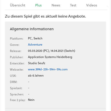
Übersicht
Plus
News
Test
Videos
Ar
Zu diesem Spiel gibt es aktuell keine Angebote.
Allgemeine Informationen
PC, Switch
Plattform:
Adventure
Genre:
05.03.2020 (PC), 14.04.2021 (Switch)
Release:
Application Systems Heidelberg
Publisher:
Studio Seufz
Entwickler:
www.399d-23h-59m-59s.com
Webseite:
ab 6 Jahren
USK:
-
DRM:
-
Spielzeit:
-
Sprachen:
Nein
Free 2 play: