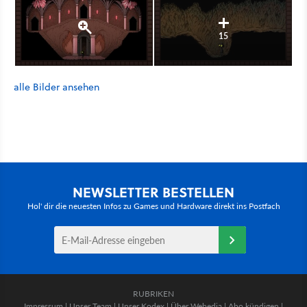
15
alle Bilder ansehen
NEWSLETTER BESTELLEN
Hol' dir die neuesten Infos zu Games und Hardware direkt ins Postfach
RUBRIKEN
Impressum
|
Unser Team
|
Unser Kodex
|
Über Webedia
|
Abo kündigen
|