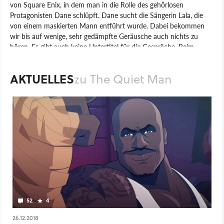
von Square Enix, in dem man in die Rolle des gehörlosen
Protagonisten Dane schlüpft. Dane sucht die Sängerin Lala, die
von einem maskierten Mann entführt wurde. Dabei bekommen
wir bis auf wenige, sehr gedämpfte Geräusche auch nichts zu
hören. Es gibt auch keine Untertitel für die Gespräche. Beim
Grafikstil des Spiels setzen die Entwickler unter anderem auf Live-
Action-Szenen, die nahtlos in die Spielgrafik übergehen.
AKTUELLES
zu The Quiet Man
Spielerisch stehen intensive Nahkämpfe mit verschiedenen
Kombos im Vordergrund. Dabei kann auch die Umgebung als
Waffe genutzt werden. Entwickelt wurde das Spiel von Human
Head Studios, die sich unter anderem mit dem ersten Prey und
der Rune-Serie einen Namen gemacht haben.
Spiel
PC
PlayStation 4
PlayStation
Action
Action-Adventure
Square Enix
Square Enix
The Quiet Man
52
4
26.12.2018