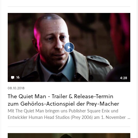
erweitert werden.
16
4:28
08.10.2018
The Quiet Man - Trailer & Release-Termin
zum Gehörlos-Actionspiel der Prey-Macher
Mit The Quiet Man bringen uns Publisher Square Enix und
Entwickler Human Head Studios (Prey 2006) am 1. November
2018 wahrscheinlich ein ziemlich ungewöhnliches
Spielerlebnis. Das Actionspiel kombiniert nämlich nicht nur
Live-Action-Szenen mit computeranimierten Spielszenen, wir