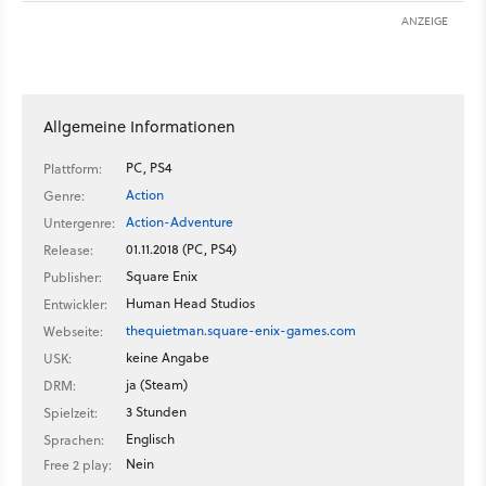
ANZEIGE
Allgemeine Informationen
PC, PS4
Plattform:
Action
Genre:
Action-Adventure
Untergenre:
01.11.2018 (PC, PS4)
Release:
Square Enix
Publisher:
Human Head Studios
Entwickler:
thequietman.square-enix-games.com
Webseite:
keine Angabe
USK:
ja (Steam)
DRM:
3 Stunden
Spielzeit:
Englisch
Sprachen:
Nein
Free 2 play: