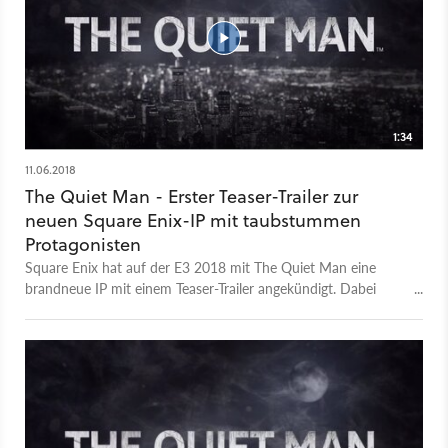
1:34
11.06.2018
The Quiet Man - Erster Teaser-Trailer zur
neuen Square Enix-IP mit taubstummen
Protagonisten
Square Enix hat auf der E3 2018 mit The Quiet Man eine
brandneue IP mit einem Teaser-Trailer angekündigt. Dabei
handelt es sich um ein Action-Spiel, in dem wir einen
taubstummen Helden durch New York City begleiten. The
Quiet Man erscheint für PS4 und PC. Ein Release-Datum gibt
es noch nicht, ebenso wenig Details, die uns mehr vom neuen
Square Enix-Spiel verraten. Im August will Square Enix aber
mehr Infos veröffentlichen.