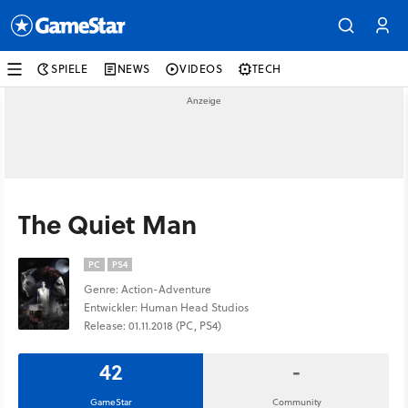
SPIELE
NEWS
VIDEOS
TECH
The Quiet Man
PC
PS4
Genre: Action-Adventure
Entwickler: Human Head Studios
Release: 01.11.2018 (PC, PS4)
42
-
GameStar
Community