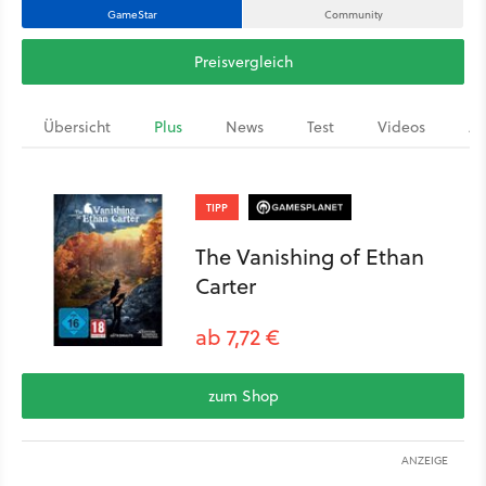
GameStar
Community
Preisvergleich
Übersicht
Plus
News
Test
Videos
Ar
TIPP
The Vanishing of Ethan
Carter
ab 7,72 €
zum Shop
ANZEIGE