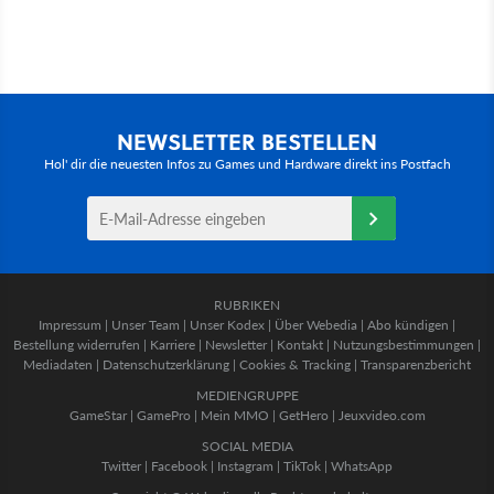
NEWSLETTER BESTELLEN
Hol' dir die neuesten Infos zu Games und Hardware direkt ins Postfach
RUBRIKEN
Impressum
|
Unser Team
|
Unser Kodex
|
Über Webedia
|
Abo kündigen
|
Bestellung widerrufen
|
Karriere
|
Newsletter
|
Kontakt
|
Nutzungsbestimmungen
|
Mediadaten
|
Datenschutzerklärung
|
Cookies & Tracking
|
Transparenzbericht
MEDIENGRUPPE
GameStar
|
GamePro
|
Mein MMO
|
GetHero
|
Jeuxvideo.com
SOCIAL MEDIA
Twitter
|
Facebook
|
Instagram
|
TikTok
|
WhatsApp