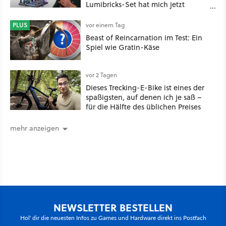
Lumibricks-Set hat mich jetzt
nachhaltig beeindruckt: Game
Stack im Test
PLUS
vor einem Tag
Beast of Reincarnation im Test: Ein
Spiel wie Gratin-Käse
vor 2 Tagen
Dieses Trecking-E-Bike ist eines der
spaßigsten, auf denen ich je saß –
für die Hälfte des üblichen Preises
mehr anzeigen
NEWSLETTER BESTELLEN
Hol' dir die neuesten Infos zu Games und Hardware direkt ins Postfach