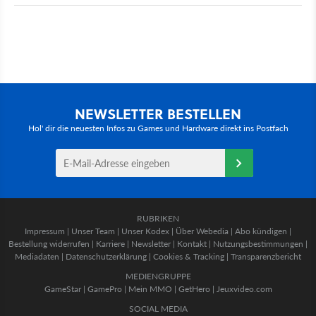
NEWSLETTER BESTELLEN
Hol' dir die neuesten Infos zu Games und Hardware direkt ins Postfach
RUBRIKEN
Impressum
|
Unser Team
|
Unser Kodex
|
Über Webedia
|
Abo kündigen
|
Bestellung widerrufen
|
Karriere
|
Newsletter
|
Kontakt
|
Nutzungsbestimmungen
|
Mediadaten
|
Datenschutzerklärung
|
Cookies & Tracking
|
Transparenzbericht
MEDIENGRUPPE
GameStar
|
GamePro
|
Mein MMO
|
GetHero
|
Jeuxvideo.com
SOCIAL MEDIA