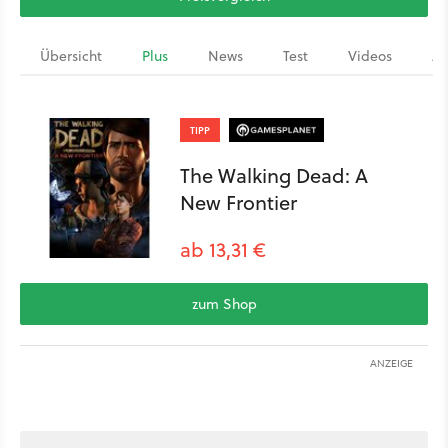
Übersicht
Plus
News
Test
Videos
Ar
TIPP
The Walking Dead: A
New Frontier
ab 13,31 €
zum Shop
ANZEIGE