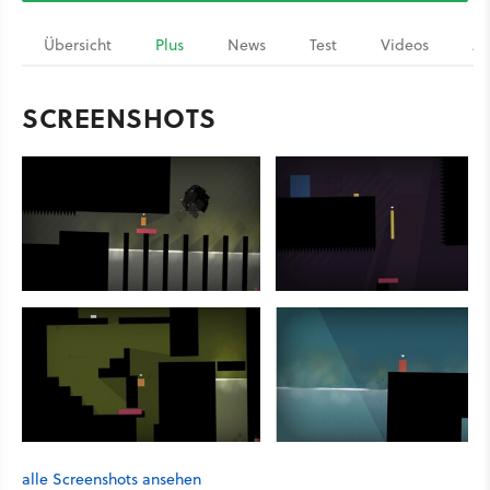
Übersicht
Plus
News
Test
Videos
Ar
SCREENSHOTS
alle Screenshots ansehen