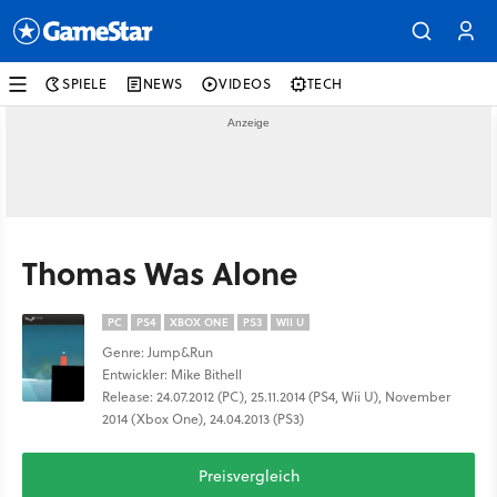
SPIELE
NEWS
VIDEOS
TECH
Thomas Was Alone
PC
PS4
XBOX ONE
PS3
WII U
Genre: Jump&Run
Entwickler: Mike Bithell
Release: 24.07.2012 (PC), 25.11.2014 (PS4, Wii U), November
2014 (Xbox One), 24.04.2013 (PS3)
Preisvergleich