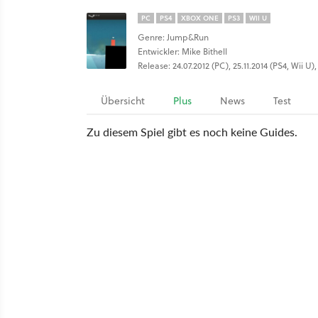
PC
PS4
XBOX ONE
PS3
WII U
Genre: Jump&Run
Entwickler: Mike Bithell
Release: 24.07.2012 (PC), 25.11.2014 (PS4, Wii 
Übersicht
Plus
News
Test
Zu diesem Spiel gibt es noch keine Guides.