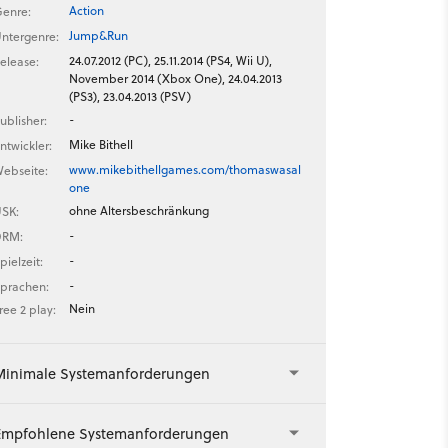
Action
enre:
Jump&Run
ntergenre:
24.07.2012 (PC), 25.11.2014 (PS4, Wii U),
elease:
November 2014 (Xbox One), 24.04.2013
(PS3), 23.04.2013 (PSV)
-
ublisher:
Mike Bithell
ntwickler:
www.mikebithellgames.com/thomaswasal
ebseite:
one
ohne Altersbeschränkung
SK:
-
DRM:
-
pielzeit:
-
prachen:
Nein
ree 2 play:
Minimale Systemanforderungen
Empfohlene Systemanforderungen