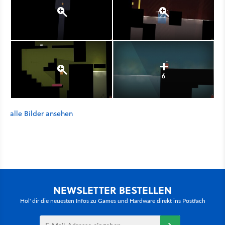
6
alle Bilder ansehen
NEWSLETTER BESTELLEN
Hol' dir die neuesten Infos zu Games und Hardware direkt ins Postfach