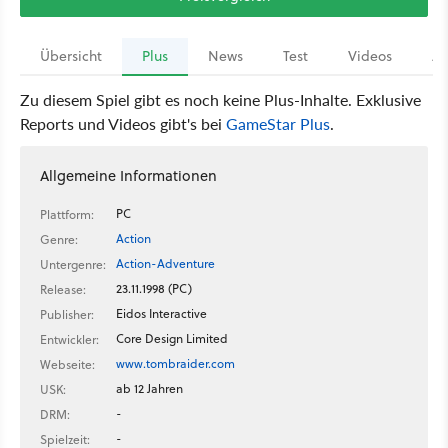
Übersicht
Plus
News
Test
Videos
Ar
Zu diesem Spiel gibt es noch keine Plus-Inhalte. Exklusive
Reports und Videos gibt's bei
GameStar Plus
.
Allgemeine Informationen
PC
Plattform:
Action
Genre:
Action-Adventure
Untergenre:
23.11.1998 (PC)
Release:
Eidos Interactive
Publisher:
Core Design Limited
Entwickler:
www.tombraider.com
Webseite:
ab 12 Jahren
USK:
-
DRM:
-
Spielzeit: