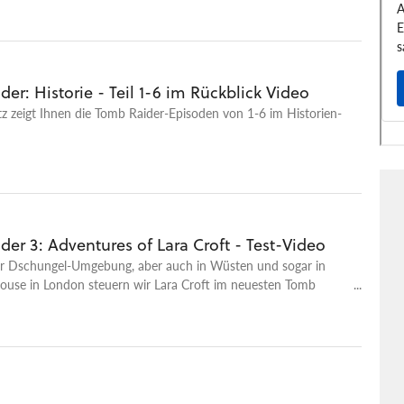
unseren Grafikvergleich auf Basis von Tomb Raider 1 studieren.
wir den ersten Level des Erstlings im Original von 1996 dem
er von Aspyr Media gegenübergestellt und zeigen gleichzeitig
wie das 2007-Remake Tomb Raider: Anniversary den gleichen
er: Historie - Teil 1-6 im Rückblick Video
 präsentiert hat.
z zeigt Ihnen die Tomb Raider-Episoden von 1-6 im Historien-
er 3: Adventures of Lara Croft - Test-Video
r Dschungel-Umgebung, aber auch in Wüsten und sogar in
ouse in London steuern wir Lara Croft im neuesten Tomb
 einige Abenteuer und Schießereien.