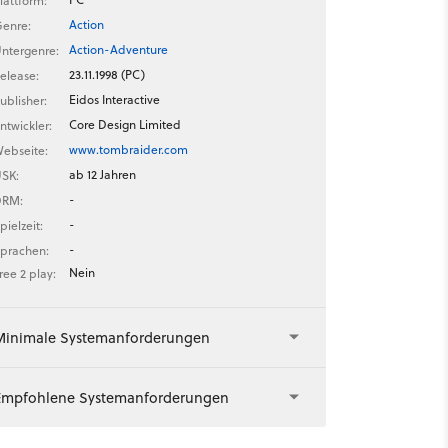
lattform:
Action
enre:
Action-Adventure
ntergenre:
23.11.1998 (PC)
elease:
Eidos Interactive
ublisher:
Core Design Limited
ntwickler:
www.tombraider.com
ebseite:
ab 12 Jahren
SK:
-
DRM:
-
pielzeit:
-
prachen:
Nein
ree 2 play:
Minimale Systemanforderungen
Empfohlene Systemanforderungen