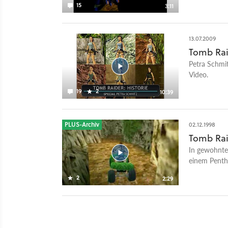
15
3:11
solltet ihr 
Dafür haben 
neuen Remast
13.07.2009
auch noch, 
Tomb Raid
Level damals
Petra Schmit
Video.
19
2
10:39
PLUS-Archiv
02.12.1998
Tomb Raid
In gewohnte
einem Penth
Raider durch
2
2:29