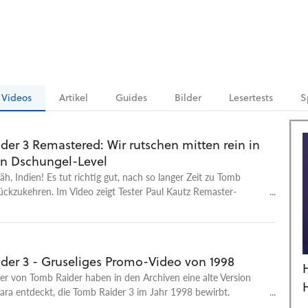
Videos
Artikel
Guides
Bilder
Lesertests
S
der 3 Remastered: Wir rutschen mitten rein in
en Dschungel-Level
 äh, Indien! Es tut richtig gut, nach so langer Zeit zu Tomb
ückzukehren. Im Video zeigt Tester Paul Kautz Remaster-
er unkommentierte Clip stammt aus der Neuauflage namens
 1-3 Remastered, die am 14. Februar 2024 (ja, am
!) für den PC auf Steam sowie für PlayStation 5/4, Xbox Series
 Nintendo Switch erscheint. Im Gameplay-Video machen wir
der 3 - Gruseliges Promo-Video von 1998
n Schritte mit der neuen alten Lara im dritten Teil der
er von Tomb Raider haben in den Archiven eine alte Version
Action-Adventure-Reihe. Wertung: Bei GameStar Plus gibt's
Lara entdeckt, die Tomb Raider 3 im Jahr 1998 bewirbt.
 Tomb Raider Remastered Wenn ihr noch besser sehen wollt,
und Dialog sind dabei grotesk schlecht gealtert.
h der ebenfalls enthaltene erste Teil grafisch verändert hat,