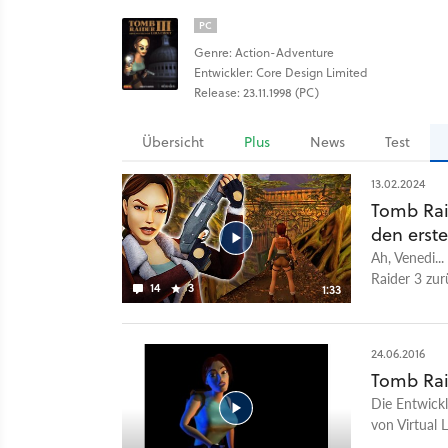
PC
Genre: Action-Adventure
Entwickler: Core Design Limited
Release: 23.11.1998 (PC)
Übersicht
Plus
News
Test
13.02.2024
Tomb Rai
den erst
Ah, Venedi...
Raider 3 zur
14
3
1:33
Gameplay. D
Tomb Raider
Valentinstag
24.06.2016
X/S/One und
Tomb Rai
unsere erste
Die Entwickl
legendären-
von Virtual 
den Test zu
Animationen 
wie stark sic