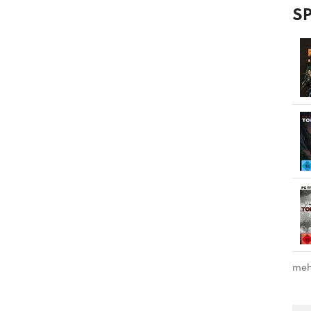
SP
meh