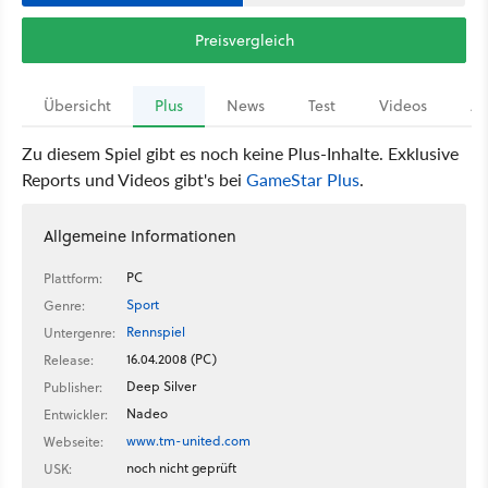
Preisvergleich
Übersicht
Plus
News
Test
Videos
Ar
Zu diesem Spiel gibt es noch keine Plus-Inhalte. Exklusive
Reports und Videos gibt's bei
GameStar Plus
.
Allgemeine Informationen
PC
Plattform:
Sport
Genre:
Rennspiel
Untergenre:
16.04.2008 (PC)
Release:
Deep Silver
Publisher:
Nadeo
Entwickler:
www.tm-united.com
Webseite:
noch nicht geprüft
USK: