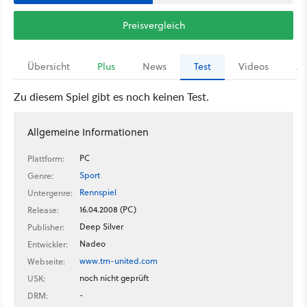
Preisvergleich
Übersicht
Plus
News
Test
Videos
Ar
Zu diesem Spiel gibt es noch keinen Test.
Allgemeine Informationen
PC
Plattform:
Sport
Genre:
Rennspiel
Untergenre:
16.04.2008 (PC)
Release:
Deep Silver
Publisher:
Nadeo
Entwickler:
www.tm-united.com
Webseite:
noch nicht geprüft
USK:
-
DRM: