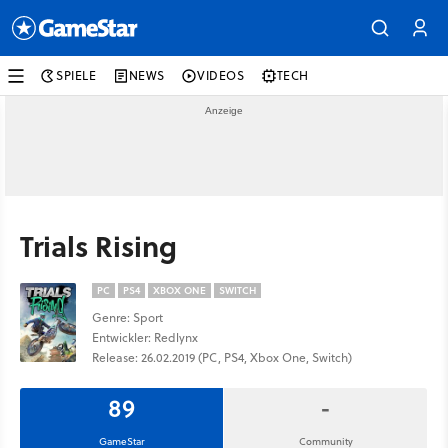
SPIELE
NEWS
VIDEOS
TECH
Trials Rising
PC
PS4
XBOX ONE
SWITCH
Genre: Sport
Entwickler: Redlynx
Release: 26.02.2019 (PC, PS4, Xbox One, Switch)
89
-
GameStar
Community