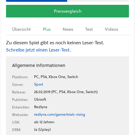
Preisvergleich
Übersicht
Plus
News
Test
Videos
Ar
Zu diesem Spiel gibt es noch keinen Leser-Test.
Schreibe jetzt einen Leser-Test
.
Allgemeine Informationen
PC, PS4, Xbox One, Switch
Plattform:
Sport
Genre:
26.02.2019 (PC, PS4, Xbox One, Switch)
Release:
Ubisoft
Publisher:
Redlynx
Entwickler:
redlynx.com/game/trials-rising
Webseite:
ab 12 Jahren
USK:
Ja (Uplay)
DRM: